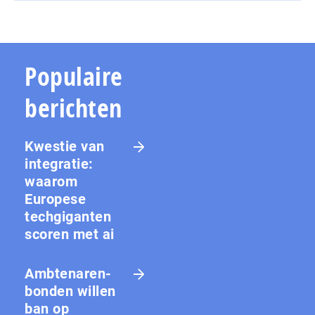
Populaire
berichten
Kwestie van
integratie:
waarom
Europese
techgiganten
scoren met ai
Amb­te­na­ren­
bon­den willen
ban op