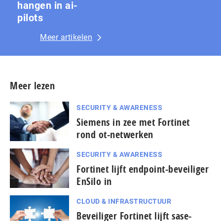
hangen in ai-
pilots
Meer artikelen
Meer lezen
SECURITY & AWARENESS
Siemens in zee met Fortinet
rond ot-netwerken
SECURITY & AWARENESS
Fortinet lijft endpoint-beveiliger
EnSilo in
CLOUD & INFRASTRUCTUUR
Beveiliger Fortinet lijft sase-