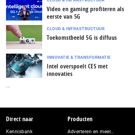
Video en gaming profiteren als
eerste van 5G
CLOUD & INFRASTRUCTUUR
Toekomstbeeld 5G is diffuus
INNOVATIE & TRANSFORMATIE
Intel overspoelt CES met
innovaties
...
Footer
Direct naar
Producten
Kennisbank
Adverteren en meer…