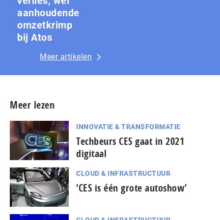
verlies, wel
aanhoudende
omzetkrimp
bij Atos
Meer artikelen
Meer lezen
INNOVATIE & TRANSFORMATIE
Techbeurs CES gaat in 2021
digitaal
CLOUD & INFRASTRUCTUUR
‘CES is één grote autoshow’
CLOUD & INFRASTRUCTUUR