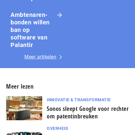
Amb­te­na­ren­
bon­den willen
ban op
software van
Palantir
Meer artikelen
Meer lezen
INNOVATIE & TRANSFORMATIE
Sonos sleept Google voor rechter
om patentinbreuken
OVERHEID