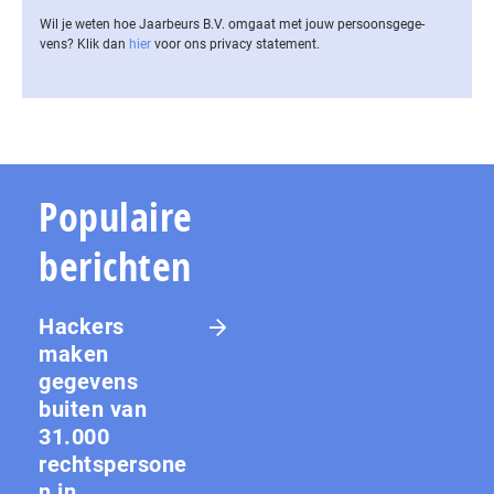
Wil je weten hoe Jaarbeurs B.V. omgaat met jouw per­soons­ge­ge­
vens? Klik dan
hier
voor ons privacy statement.
Populaire
berichten
Hackers
maken
gegevens
buiten van
31.000
rechtspersone
n in