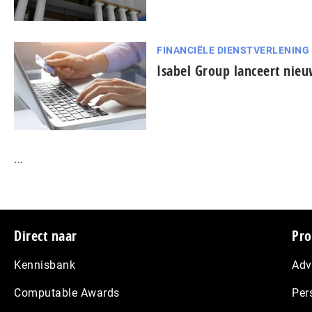
FINANCIËLE DIENSTVERLENING
Isabel Group lanceert nieu
...
Footer
Direct naar
Pro
Kennisbank
Adv
Computable Awards
Per