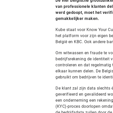
De vier Belgische grootbank
van professionele klanten de
werd gedoopt, moet het verific
gemakkelijker maken.
Kube staat voor Know Your Cus
het platform voor zijn eigen b
België en KBC. Ook andere ban
Om witwassen en fraude te voo
bedrijfsrekening de identiteit
controleren en dat regelmatig 
elkaar kunnen delen. De Belgis
gebruikt om bedrijven te identi
De klant zal zijn data slecht
geverifieerd en gevalideerd w
een onderneming een rekening 
(KYC)-proces doorlopen omdat
de bedrijfsdata zullen door d