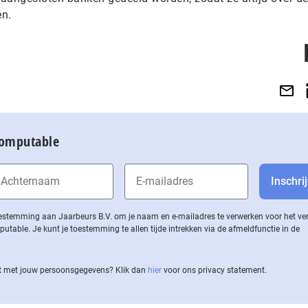
en.
Computable
 toestemming aan Jaarbeurs B.V. om je naam en e-mailadres te verwerken voor het v
ble. Je kunt je toestemming te allen tijde intrekken via de af­meld­func­tie in de
 met jouw per­soons­ge­ge­vens? Klik dan
hier
voor ons privacy statement.