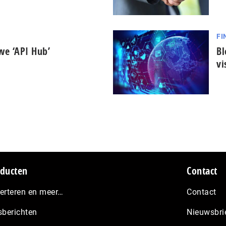
FI
we ‘API Hub’
Bl
vi
ducten
Contact
erteren en meer…
Contact
sberichten
Nieuwsbri