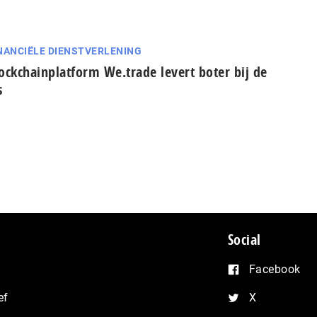
NANCIËLE DIENSTVERLENING
ockchainplatform We.trade levert boter bij de
s
Social
Facebook
ef
X