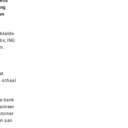
vens
ing
 en
ikkelde
tis, ING
m.
et
e schaal
de bank
Wanneer
ustomer
en aan
e