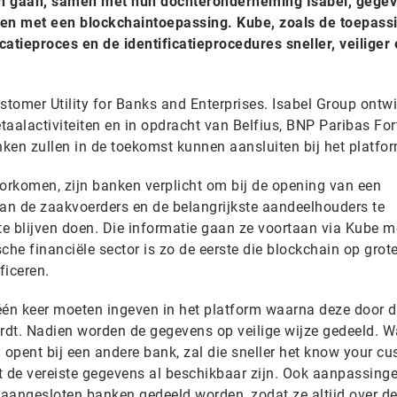
en gaan, samen met hun dochteronderneming Isabel, gege
len met een blockchaintoepassing. Kube, zoals de toepass
atieproces en de identificatieprocedures sneller, veiliger
tomer Utility for Banks and Enterprises. Isabel Group ontw
etaalactiviteiten en in opdracht van Belfius, BNP Paribas For
ken zullen in de toekomst kunnen aansluiten bij het platfor
rkomen, zijn banken verplicht om bij de opening van een
 van de zaakvoerders en de belangrijkste aandeelhouders te
te blijven doen. Die informatie gaan ze voortaan via Kube m
che financiële sector is zo de eerste die blockchain op grot
ficeren.
s één keer moeten ingeven in het platform waarna deze door 
ordt. Nadien worden de gegevens op veilige wijze gedeeld. 
opent bij een andere bank, zal die sneller het know your c
 de vereiste gegevens al beschikbaar zijn. Ook aanpassing
e aangesloten banken gedeeld worden, zodat ze altijd over d