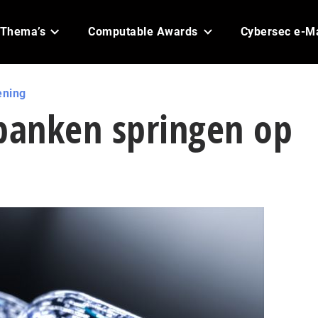
Thema’s
Computable Awards
Cybersec e-M
ening
 banken springen op
n