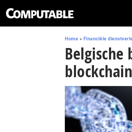
Home
»
Financiële dienstverl
Belgische
blockchai