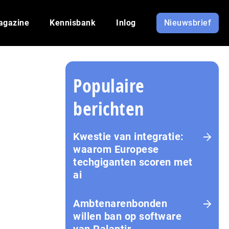
agazine
Kennisbank
Inlog
Nieuwsbrief
Populaire
berichten
Kwestie van integratie:
waarom Europese
techgiganten scoren met
ai
Amb­te­na­ren­bon­den
willen ban op software