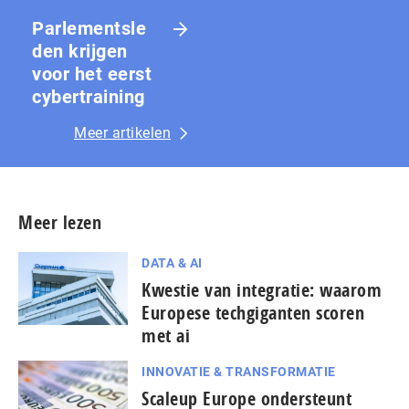
Parlementsle
den krijgen
voor het eerst
cybertraining
Meer artikelen
Meer lezen
DATA & AI
Kwestie van integratie: waarom
Europese techgiganten scoren
met ai
INNOVATIE & TRANSFORMATIE
Scaleup Europe ondersteunt