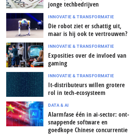
jonge techbedrijven
INNOVATIE & TRANSFORMATIE
Die robot ziet er schattig uit,
maar is hij ook te vertrouwen?
INNOVATIE & TRANSFORMATIE
Exposities over de invloed van
gaming
INNOVATIE & TRANSFORMATIE
It-dis­tri­bu­teurs willen grotere
rol in tech-ecosysteem
DATA & AI
Alarmfase één in ai-sector: ont­
snap­pen­de software en
goedkope Chinese con­cur­ren­tie