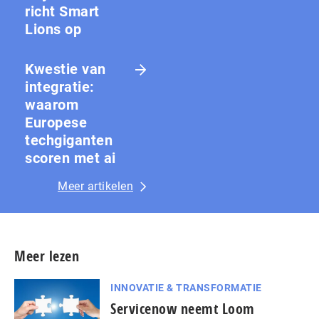
richt Smart
Lions op
Kwestie van
integratie:
waarom
Europese
techgiganten
scoren met ai
Meer artikelen
Meer lezen
INNOVATIE & TRANSFORMATIE
Servicenow neemt Loom