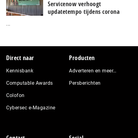
Servicenow verhoogt
updatetempo tijdens corona
...
Footer
Direct naar
Producten
Kennisbank
Adverteren en meer…
Computable Awards
Persberichten
Colofon
Cybersec e-Magazine
Contact
Social