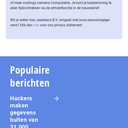
of meer mailings namens Computable. Je kunt je toestemming te
allen tijde intrekken via de af­meld­func­tie in de nieuwsbrief.
Wil je weten hoe Jaarbeurs B.V. omgaat met jouw per­soons­ge­ge­
vens? Klik dan
hier
voor ons privacy statement.
Populaire
berichten
Hackers
maken
gegevens
buiten van
31.000