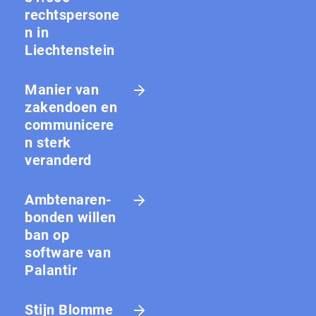
rechtspersone
n in
Liechtenstein
Manier van
zakendoen en
communicere
n sterk
veranderd
Amb­te­na­ren­
bon­den willen
ban op
software van
Palantir
Stijn Blomme