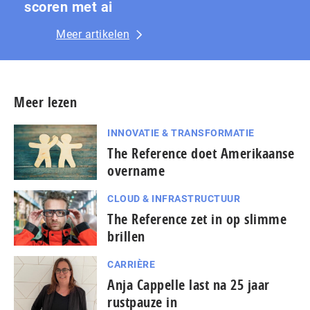
scoren met ai
Meer artikelen
Meer lezen
INNOVATIE & TRANSFORMATIE
The Reference doet Amerikaanse
overname
CLOUD & INFRASTRUCTUUR
The Reference zet in op slimme
brillen
CARRIÈRE
Anja Cappelle last na 25 jaar
rustpauze in