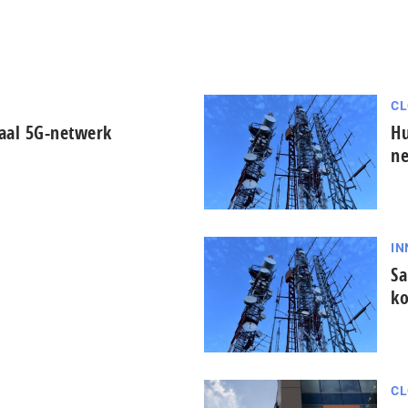
CL
aal 5G-netwerk
Hu
n
IN
Sa
ko
CL