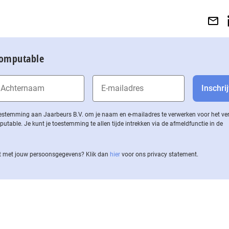
Computable
 toestemming aan Jaarbeurs B.V. om je naam en e-mailadres te verwerken voor het v
ble. Je kunt je toestemming te allen tijde intrekken via de af­meld­func­tie in de
 met jouw per­soons­ge­ge­vens? Klik dan
hier
voor ons privacy statement.