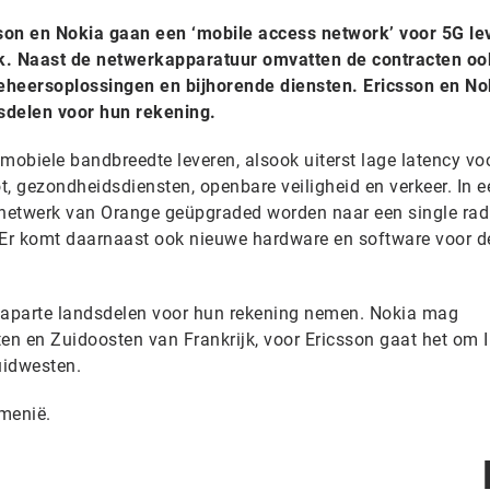
son en Nokia gaan een ‘mobile access network’ voor 5G le
k. Naast de netwerkapparatuur omvatten de contracten oo
eheersoplossingen en bijhorende diensten. Ericsson en No
sdelen voor hun rekening.
mobiele bandbreedte leveren, alsook uiterst lage latency vo
ot, gezondheidsdiensten, openbare veiligheid en verkeer. In e
 netwerk van Orange geüpgraded worden naar een single rad
 Er komt daarnaast ook nieuwe hardware en software voor d
n aparte landsdelen voor hun rekening nemen. Nokia mag
en en Zuidoosten van Frankrijk, voor Ericsson gaat het om I
uidwesten.
menië.