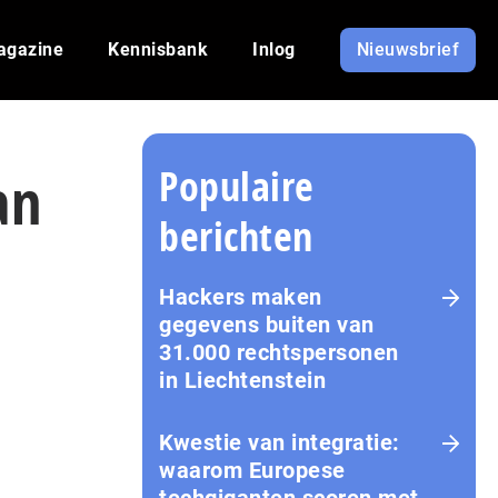
agazine
Kennisbank
Inlog
Nieuwsbrief
Populaire
an
berichten
Hackers maken
gegevens buiten van
31.000 rechtspersonen
in Liechtenstein
Kwestie van integratie:
waarom Europese