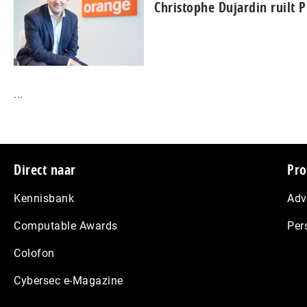
Christophe Dujardin ruilt
...
Footer
Direct naar
Pro
Kennisbank
Adv
Computable Awards
Per
Colofon
Cybersec e-Magazine