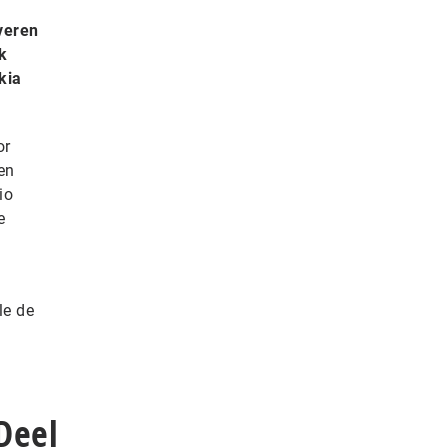
veren
k
kia
or
en
io
e
le de
Deel