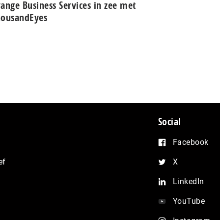
ange Business Services in zee met
housandEyes
Social
Facebook
ef
X
LinkedIn
YouTube