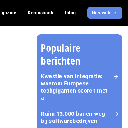
agazine
Kennisbank
Inlog
Nieuwsbrief
Populaire
berichten
Kwestie van integratie:
waarom Europese
techgiganten scoren met
ai
Ruim 13.000 banen weg
bij softwarebedrijven