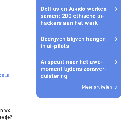
Belfius en Aikido werken
samen: 200 ethische ai-
hackers aan het werk
Bedrijven blijven hangen
in ai-pilots
Ai speurt naar het awe-
moment tijdens zons­ver­
duis­te­ring
OGLE
Meer artikelen
en we
eetje?