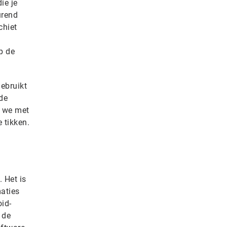
ie je
urend
chiet
op de
ebruikt
de
e we met
 tikken.
 Het is
maties
id-
 de