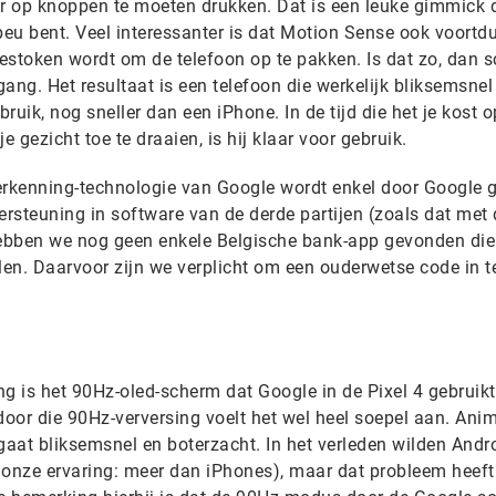
er op knoppen te moeten drukken. Dat is een leuke gimmick d
beu bent. Veel interessanter is dat Motion Sense ook voortd
gestoken wordt om de telefoon op te pakken. Is dat zo, dan s
ang. Het resultaat is een telefoon die werkelijk bliksemsnel
bruik, nog sneller dan een iPhone. In de tijd die het je kost 
e gezicht toe te draaien, is hij klaar voor gebruik.
erkenning-technologie van Google wordt enkel door Google g
ersteuning in software van de derde partijen (zoals dat met 
 hebben we nog geen enkele Belgische bank-app gevonden di
en. Daarvoor zijn we verplicht om een ouderwetse code in te
g is het 90Hz-oled-scherm dat Google in de Pixel 4 gebruikt.
door die 90Hz-verversing voelt het wel heel soepel aan. Ani
aat bliksemsnel en boterzacht. In het verleden wilden Andro
 onze ervaring: meer dan iPhones), maar dat probleem heeft