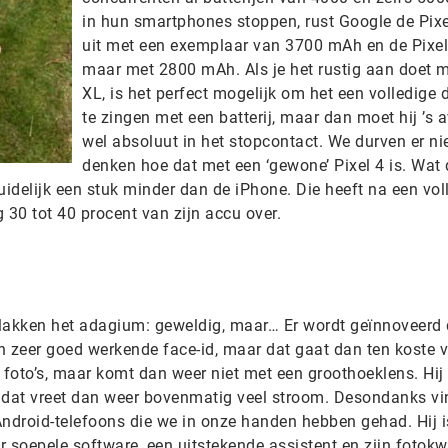
in hun smartphones stoppen, rust Google de Pix
uit met een exemplaar van 3700 mAh en de Pixel
maar met 2800 mAh. Als je het rustig aan doet 
XL, is het perfect mogelijk om het een volledige 
te zingen met een batterij, maar dan moet hij ’s 
wel absoluut in het stopcontact. We durven er ni
denken hoe dat met een ‘gewone’ Pixel 4 is. Wat 
uidelijk een stuk minder dan de iPhone. Die heeft na een vol
 30 tot 40 procent van zijn accu over.
 vlakken het adagium: geweldig, maar… Er wordt geïnnoveerd
n zeer goed werkende face-id, maar dat gaat dan ten koste 
de foto’s, maar komt dan weer niet met een groothoeklens. Hij
dat vreet dan weer bovenmatig veel stroom. Desondanks v
ndroid-telefoons die we in onze handen hebben gehad. Hij is
r soepele software, een uitstekende assistent en zijn fotokwa