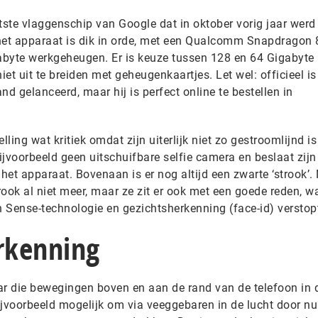
tste vlaggenschip van Google dat in oktober vorig jaar werd
 het apparaat is dik in orde, met een Qualcomm Snapdragon
abyte werkgeheugen. Er is keuze tussen 128 en 64 Gigabyte
et uit te breiden met geheugenkaartjes. Let wel: officieel is
and gelanceerd, maar hij is perfect online te bestellen in
elling wat kritiek omdat zijn uiterlijk niet zo gestroomlijnd is
bijvoorbeeld geen uitschuifbare selfie camera en beslaat zij
 het apparaat. Bovenaan is er nog altijd een zwarte ‘strook’.
trook al niet meer, maar ze zit er ook met een goede reden, w
n Sense-technologie en gezichtsherkenning (face-id) verstop
rkenning
ar die bewegingen boven en aan de rand van de telefoon in 
ijvoorbeeld mogelijk om via veeggebaren in de lucht door 