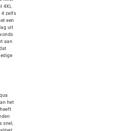
el 4XL
 4 zelfs
met een
dag uit
avonds
et aan
dat
ledige
 qua
van het
 heeft
inden
 snel,
liteit