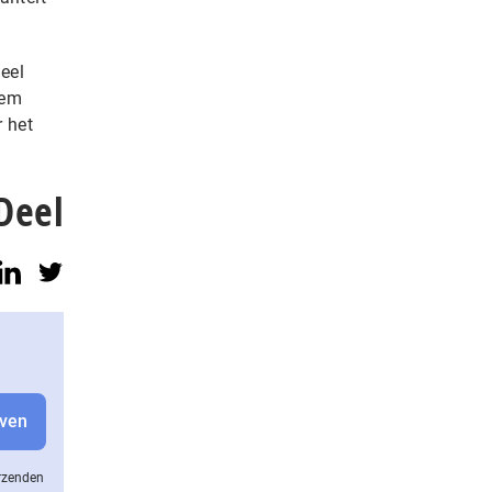
eel
hem
r het
Deel
erzenden