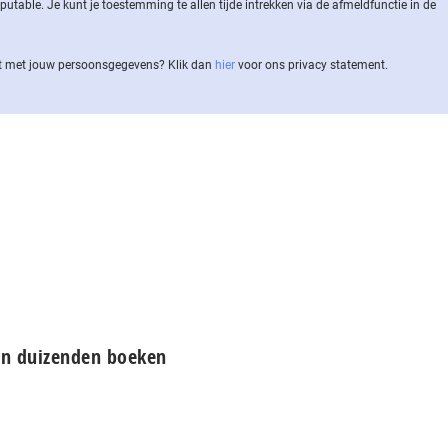
ble. Je kunt je toestemming te allen tijde intrekken via de af­meld­func­tie in de
 met jouw per­soons­ge­ge­vens? Klik dan
hier
voor ons privacy statement.
en duizenden boeken