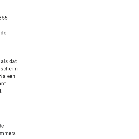
 855
 de
 als dat
n scherm
 Na een
ant
t.
de
nummers