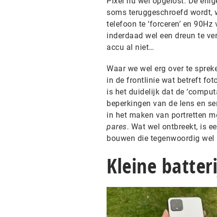
Pixel nu wel opgelost. De eni
soms teruggeschroefd wordt, wa
telefoon te ‘forceren’ en 90Hz
inderdaad wel een dreun te ver
accu al niet…
Waar we wel erg over te spreken
in de frontlinie wat betreft fo
is het duidelijk dat de ‘compu
beperkingen van de lens en se
in het maken van portretten m
pares
. Wat wel ontbreekt, is 
bouwen die tegenwoordig wel 
Kleine batteri