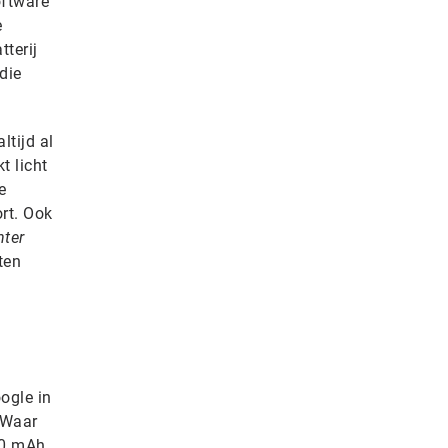
oftware
e
terij
die
ltijd al
t licht
e
rt. Ook
nter
ten
oogle in
. Waar
00 mAh