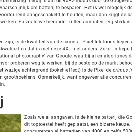
ge bemerking hierbij is dat de 90Hz-modus door de Google-s
arschijnlijk om batterij te besparen. Het is wel mogelijk d
 voortdurend aangeschakeld te houden, maar dan krijgt de bat
werken. En zoals we hieronder zullen aanhalen: erg sterk is 
 zijn, is de kwaliteit van de camera. Pixel-telefoons liepen a
tokwaliteit en dat is met deze 4XL niet anders. Zeker in beperk
tational photography’ van Google, waarbij ai en algoritmes d
nsor proberen weg te werken, bij de beste op de markt behoo
et wazige achtergrond (bokeh-effect) is de Pixel de
primus i
een groothoeklens. Opmerkelijk, want ongeveer alle concurren
in.
j
Zoals we al aangaven, is de kleine batterij die G
dit toptoestel heeft geplaatst, een bizarre keuze
concurrenten al batterijen van 4000 en zelfs 50