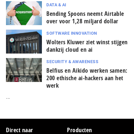
DATA & AI
Bending Spoons neemt Airtable
over voor 1,28 miljard dollar
SOFTWARE INNOVATION
Wolters Kluwer ziet winst stijgen
dankzij cloud en ai
SECURITY & AWARENESS
Belfius en Aikido werken samen:
200 ethische ai-hackers aan het
werk
...
Footer
Direct naar
Producten