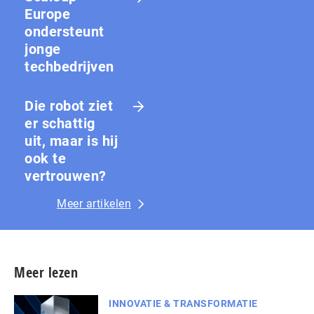
Europe
ondersteunt
jonge
techbedrijven
Die robot ziet
er schattig
uit, maar is hij
ook te
vertrouwen?
Meer artikelen
Meer lezen
INNOVATIE & TRANSFORMATIE