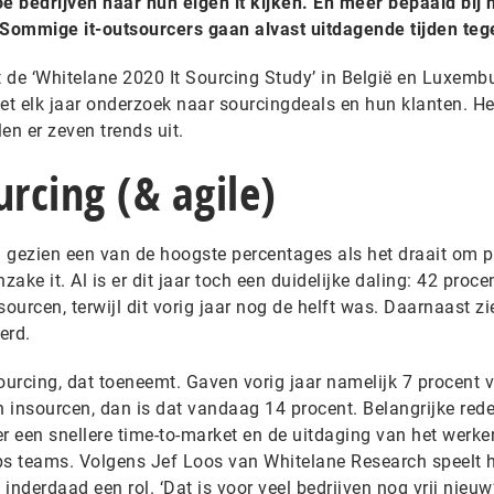
 bedrijven naar hun eigen it kijken. En meer bepaald bij 
‘Sommige it-outsourcers gaan alvast uitdagende tijden teg
 de ‘Whitelane 2020 It Sourcing Study’ in België en Luxembu
t elk jaar onderzoek naar sourcingdeals en hun klanten. He
len er zeven trends uit.
urcing (& agile)
ch gezien een van de hoogste percentages als het draait om 
ke it. Al is er dit jaar toch een duidelijke daling: 42 procen
urcen, terwijl dit vorig jaar nog de helft was. Daarnaast zi
erd.
ourcing, dat toeneemt. Gaven vorig jaar namelijk 7 procent 
 insourcen, dan is dat vandaag 14 procent. Belangrijke red
er een snellere time-to-market en de uitdaging van het werk
ps teams. Volgens Jef Loos van Whitelane Research speelt he
inderdaad een rol. ‘Dat is voor veel bedrijven nog vrij nieuw’,