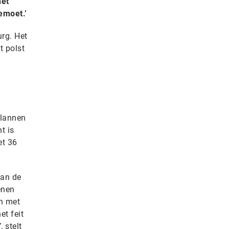
het
emoet.’
rg. Het
t polst
plannen
t is
et 36
van de
enen
en met
t feit
 stelt