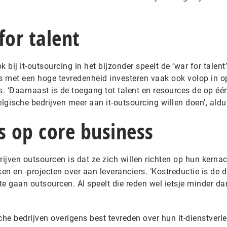
for talent
k bij it-outsourcing in het bijzonder speelt de ‘war for talent
rs met een hoge tevredenheid investeren vaak ook volop in o
. ‘Daarnaast is de toegang tot talent en resources de op éé
gische bedrijven meer aan it-outsourcing willen doen’, aldu
s op core business
ijven outsourcen is dat ze zich willen richten op hun kernact
ken en -projecten over aan leveranciers. ‘Kostreductie is de 
e gaan outsourcen. Al speelt die reden wel ietsje minder da
che bedrijven overigens best tevreden over hun it-dienstverle