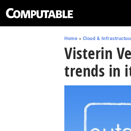
Home
»
Cloud & Infrastructuu
Visterin V
trends in 