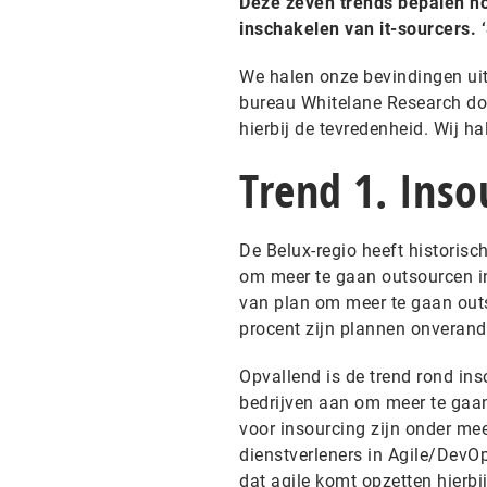
Deze zeven trends bepalen hoe
inschakelen van it-sourcers. 
We halen onze bevindingen uit
bureau Whitelane Research doe
hierbij de tevredenheid. Wij ha
Trend 1. Inso
De Belux-regio heeft historis
om meer te gaan outsourcen inza
van plan om meer te gaan outso
procent zijn plannen onverand
Opvallend is de trend rond ins
bedrijven aan om meer te gaan
voor insourcing zijn onder me
dienstverleners in Agile/DevO
dat agile komt opzetten hierbij 