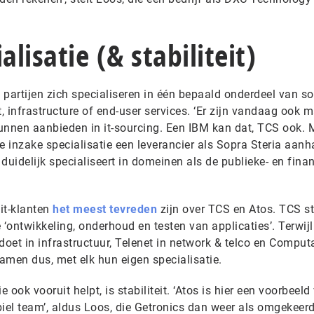
alisatie (& stabiliteit)
l partijen zich specialiseren in één bepaald onderdeel van so
 infrastructure of end-user services. ‘Er zijn vandaag ook 
kunnen aanbieden in it-sourcing. Een IBM kan dat, TCS ook.
ie inzake specialisatie een leverancier als Sopra Steria aanh
 duidelijk specialiseert in domeinen als de publieke- en finan
 it-klanten
het meest tevreden
zijn over TCS en Atos. TCS s
 ‘ontwikkeling, onderhoud en testen van applicaties’. Terwijl
doet in infrastructuur, Telenet in network & telco en Comput
namen dus, met elk hun eigen specialisatie.
ook vooruit helpt, is stabiliteit. ‘Atos is hier een voorbeeld 
biel team’, aldus Loos, die Getronics dan weer als omgekeer