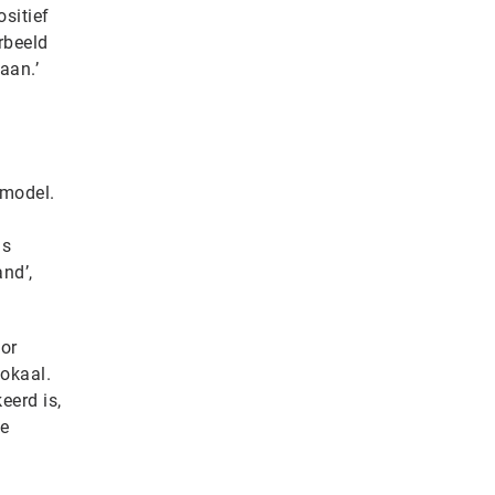
ositief
rbeeld
aan.’
nmodel.
is
nd’,
oor
lokaal.
eerd is,
te