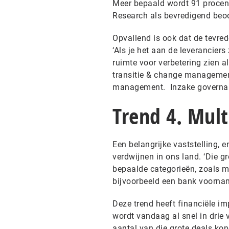
Meer bepaald wordt 91 procent
Research als bevredigend beo
Opvallend is ook dat de tevred
‘Als je het aan de leverancier
ruimte voor verbetering zien 
transitie & change managemen
management. Inzake governanc
Trend 4. Mult
Een belangrijke vaststelling, e
verdwijnen in ons land. ‘Die gr
bepaalde categorieën, zoals ma
bijvoorbeeld een bank voorname
Deze trend heeft financiële im
wordt vandaag al snel in drie 
aantal van die grote deals kon