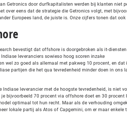
van Getronics door durfkapitalisten werden bij klanten niet p
het over eens dat de strategie die Getronics volgt, met bijvoo
ander Europees land, de juiste is. Onze cijfers tonen dat ook 
hore
earch bevestigt dat offshore is doorgebroken als it-dienste
e Indiase leveranciers sowieso hoog scoren inzake
ien wel zo goed als allemaal met pakweg 10 procent, en dat 
diase partijen die het qua tevredenheid minder doen in ons la
e Indiase leverancier met de hoogste tevredenheid, is niet v
s je bijvoorbeeld 70 procent via offshore doet en 30 procent 
model optimaal tot hun recht. Maar als de verhouding omgek
meer lokale partij als Atos of Capgemini, om er maar enkele 