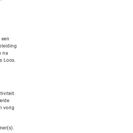
’ een
pleiding
n na
s Loos.
iviteit.
derde
n vorig
ner(s).