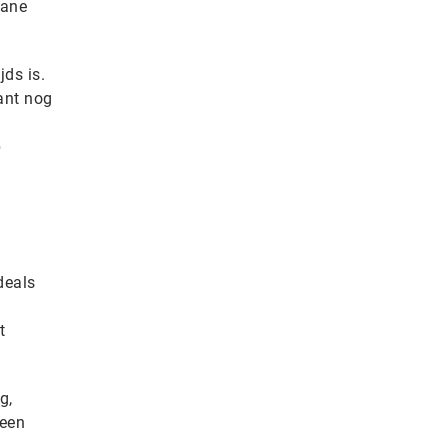
lane
ds is.
lant nog
p
deals
t
g,
 een