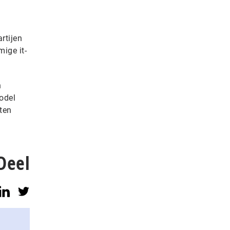
rtijen
ige it-
n
odel
ten
Deel