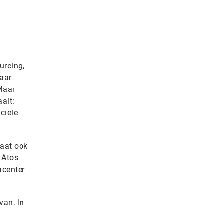
urcing,
maar
 Maar
aalt:
ciële
taat ook
 Atos
acenter
van. In
d