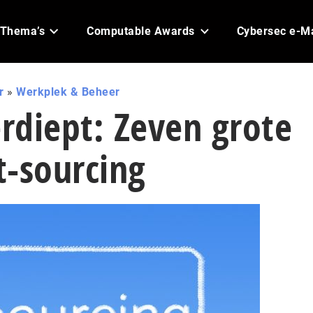
Thema’s
Computable Awards
Cybersec e-M
r
»
Werkplek & Beheer
erdiept: Zeven grote
it-sourcing