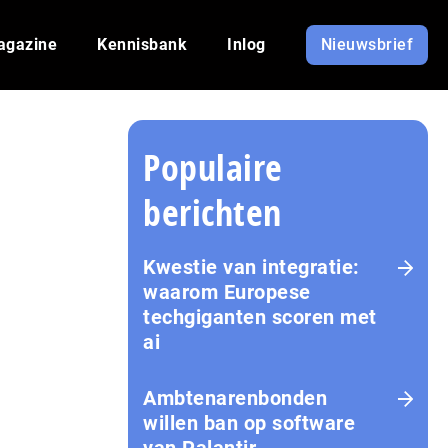
agazine
Kennisbank
Inlog
Nieuwsbrief
Populaire
berichten
Kwestie van integratie:
waarom Europese
techgiganten scoren met
ai
Amb­te­na­ren­bon­den
willen ban op software