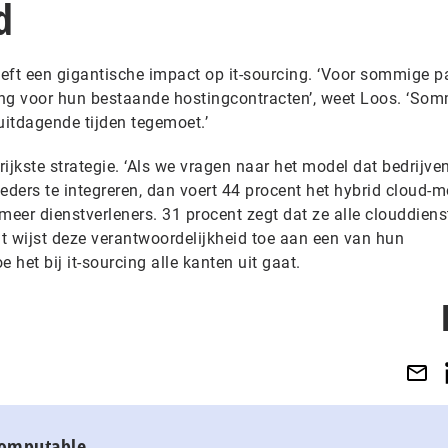
d
eeft een gigantische impact op it-sourcing. ‘Voor sommige pa
ing voor hun bestaande hostingcontracten’, weet Loos. ‘Somm
itdagende tijden tegemoet.’
rijkste strategie. ‘Als we vragen naar het model dat bedrijve
ders te integreren, dan voert 44 procent het hybrid cloud-m
meer dienstverleners. 31 procent zegt dat ze alle clouddiens
nt wijst deze verantwoordelijkheid toe aan een van hun
oe het bij it-sourcing alle kanten uit gaat.
Computable