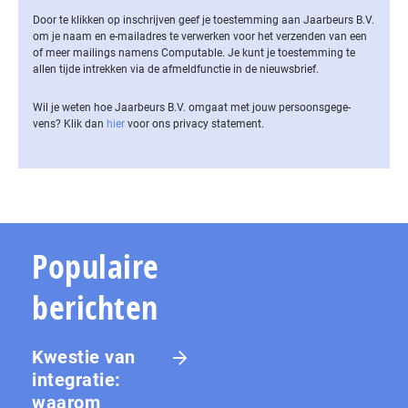
Door te klikken op inschrijven geef je toestemming aan Jaarbeurs B.V.
om je naam en e-mailadres te verwerken voor het verzenden van een
of meer mailings namens Computable. Je kunt je toestemming te
allen tijde intrekken via de af­meld­func­tie in de nieuwsbrief.
Wil je weten hoe Jaarbeurs B.V. omgaat met jouw per­soons­ge­ge­
vens? Klik dan
hier
voor ons privacy statement.
Populaire
berichten
Kwestie van
integratie:
waarom