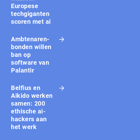
Europese
techgiganten
scoren met ai
Amb­te­na­ren­
bon­den willen
ban op
software van
Palantir
Belfius en
Aikido werken
samen: 200
ethische ai-
hackers aan
het werk