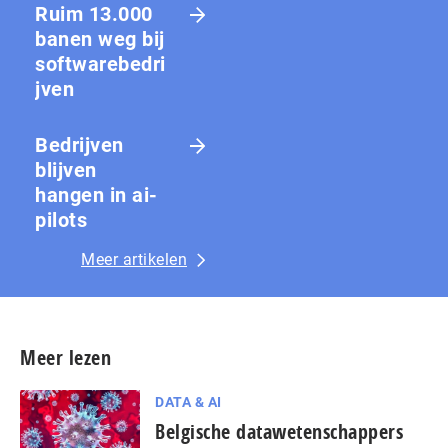
Ruim 13.000
banen weg bij
softwarebedri
jven
Bedrijven
blijven
hangen in ai-
pilots
Meer artikelen
Meer lezen
DATA & AI
Belgische datawetenschappers