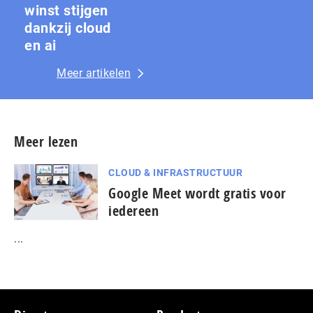
winst stijgen
dankzij cloud
en ai
Meer artikelen
Meer lezen
CLOUD & INFRASTRUCTUUR
Google Meet wordt gratis voor
iedereen
...