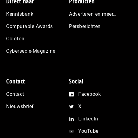
Footer
Direct naar
Producten
Kennisbank
Adverteren en meer…
Computable Awards
Persberichten
Colofon
Cybersec e-Magazine
Contact
Social
Contact
Facebook
Nieuwsbrief
X
LinkedIn
YouTube