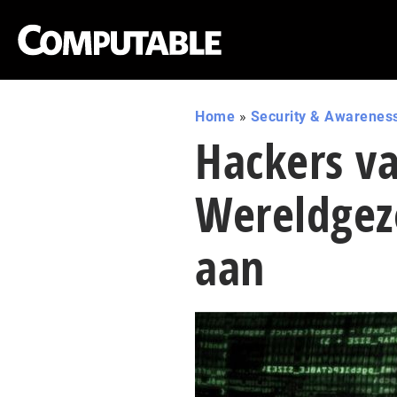
Home
»
Security & Awarenes
Hackers va
Wereldgez
aan