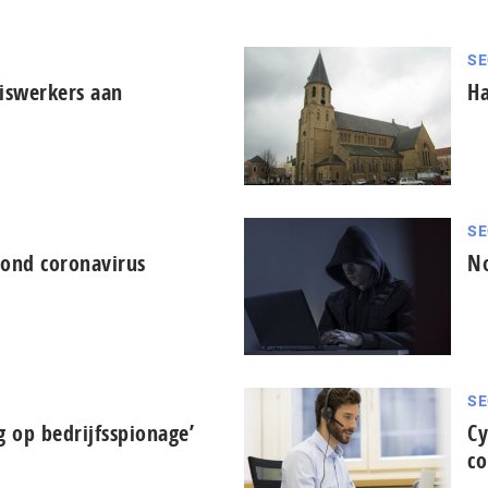
SE
uiswerkers aan
Ha
SE
rond coronavirus
No
SE
ng op bedrijfsspionage’
Cy
co