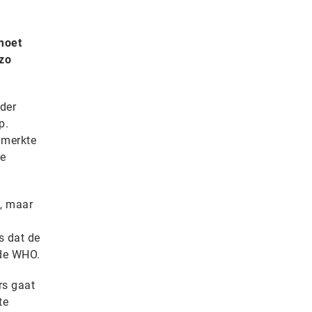
moet
 zo
nder
p.
 merkte
te
n, maar
s dat de
 de WHO.
rs gaat
te