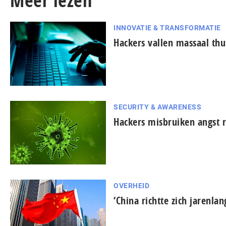
Meer lezen
INNOVATIE & TRANSFORMATIE
Hackers vallen massaal th
SECURITY & AWARENESS
Hackers misbruiken angst 
OVERHEID
‘China richtte zich jarenla