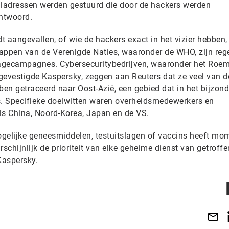
iladressen werden gestuurd die door de hackers werden
ntwoord.
aangevallen, of wie de hackers exact in het vizier hebben, 
appen van de Verenigde Naties, waaronder de WHO, zijn reg
onagecampagnes. Cybersecuritybedrijven, waaronder het Roe
gevestigde Kaspersky, zeggen aan Reuters dat ze veel van d
ben getraceerd naar Oost-Azië, een gebied dat in het bijzond
s. Specifieke doelwitten waren overheidsmedewerkers en
als China, Noord-Korea, Japan en de VS.
mogelijke geneesmiddelen, testuitslagen of vaccins heeft mo
chijnlijk de prioriteit van elke geheime dienst van getroffe
Kaspersky.