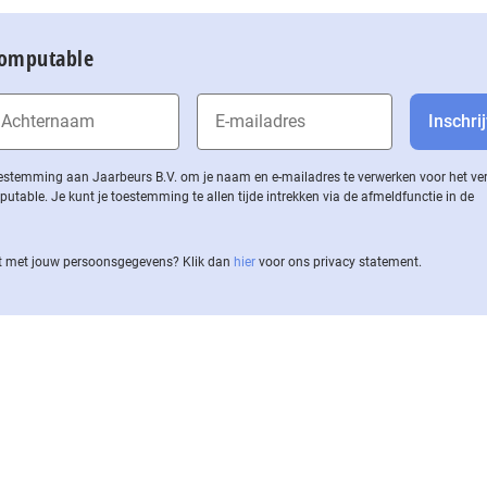
Computable
 toestemming aan Jaarbeurs B.V. om je naam en e-mailadres te verwerken voor het v
ble. Je kunt je toestemming te allen tijde intrekken via de af­meld­func­tie in de
 met jouw per­soons­ge­ge­vens? Klik dan
hier
voor ons privacy statement.