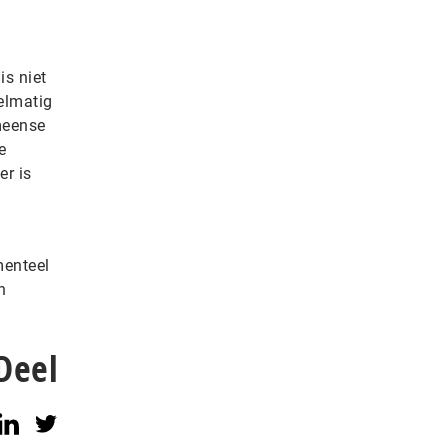
is niet
elmatig
meense
e
er is
menteel
n
Deel