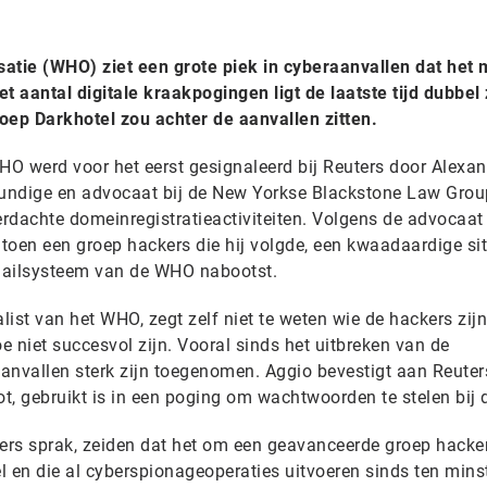
tie (WHO) ziet een grote piek in cyberaanvallen dat het 
t aantal digitale kraakpogingen ligt de laatste tijd dubbel
ep Darkhotel zou achter de aanvallen zitten.
HO werd voor het eerst gesignaleerd bij Reuters door Alexa
kundige en advocaat bij de New Yorkse Blackstone Law Grou
erdachte domeinregistratieactiviteiten. Volgens de advocaat
 toen een groep hackers die hij volgde, een kwaadaardige si
-mailsysteem van de WHO nabootst.
alist van het WHO, zegt zelf niet te weten wie de hackers zij
 niet succesvol zijn. Vooral sinds het uitbreken van de
anvallen sterk zijn toegenomen. Aggio bevestigt aan Reuter
ot, gebruikt is in een poging om wachtwoorden te stelen bij
ers sprak, zeiden dat het om een geavanceerde groep hacke
l en die al cyberspionageoperaties uitvoeren sinds ten mins