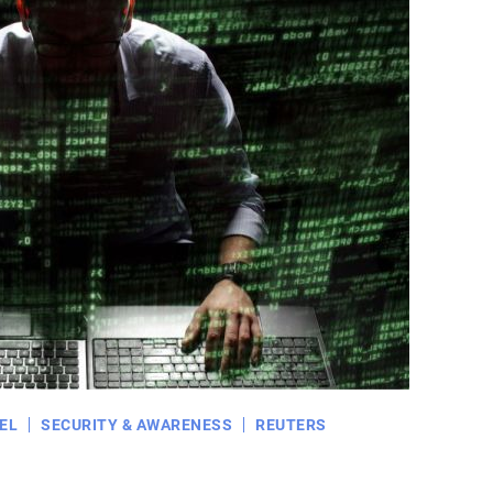
EL
SECURITY & AWARENESS
REUTERS