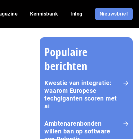
agazine
Kennisbank
Inlog
Nieuwsbrief
Populaire
berichten
Kwestie van integratie:
waarom Europese
techgiganten scoren met
ai
Amb­te­na­ren­bon­den
willen ban op software