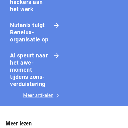
hackers aan
het werk
Nutanix tuigt
Benelux-
organisatie op
Ai speurt naar
het awe-
moment
tijdens zons­
ver­duis­te­ring
Meer artikelen
Meer lezen