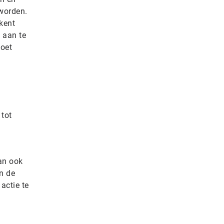
 worden.
kent
 aan te
moet
tot
an ook
n de
actie te