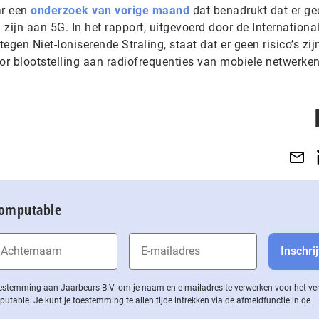
ar een
onderzoek van vorige maand
dat benadrukt dat er ge
zijn aan 5G. In het rapport, uitgevoerd door de Internationa
en Niet-Ioniserende Straling, staat dat er geen risico’s zij
or blootstelling aan radiofrequenties van mobiele netwerken
Computable
 toestemming aan Jaarbeurs B.V. om je naam en e-mailadres te verwerken voor het v
ble. Je kunt je toestemming te allen tijde intrekken via de af­meld­func­tie in de