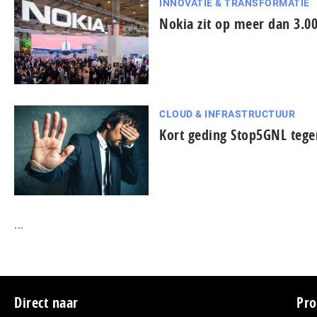
INNOVATIE & TRANSFORMATIE
Nokia zit op meer dan 3.0
CLOUD & INFRASTRUCTUUR
Kort geding Stop5GNL tege
...
Footer
Direct naar
Pro