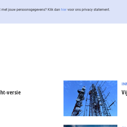
 met jouw per­soons­ge­ge­vens? Klik dan
hier
voor ons privacy statement.
IN
ht-versie
Vi