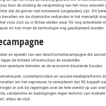
k zou door de straling de verspreiding van het virus versneld
ter dat de golven niet-ioniserend (ongeladen) zijn. Dit bete
ie bevatten om de chemische verbanden in het menselijk dna
 het virus zich nu in Britse steden waar 5G nog ontwikkeld 
Japan en Iran moet de technologie nog geadopteerd worden.
iecampagne
sten en spreekt van een desinformatiecampagne die aanzet 
tegen de kritieke infrastructuur en essentiële
nze openbare diensten en de economie draaiende houden.
ternetreuzen, contentproviders en sociale-mediaplatforms d
snellen om het nepnieuws te verwijderen dat 5G koppelt aa
ringen er ook bij regeringen over de hele wereld op aan snel 
ie, vandalisme en bedreigingen tegen technici van mobiele
n’, aldus de club.