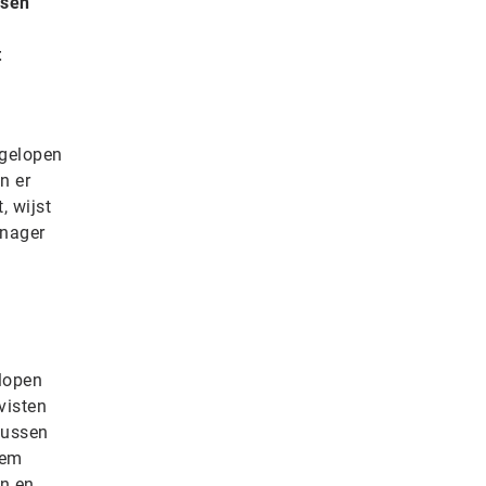
ssen
t
fgelopen
n er
 wijst
anager
lopen
visten
tussen
eem
en en