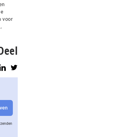
en
le
n voor
,
Deel
erzenden