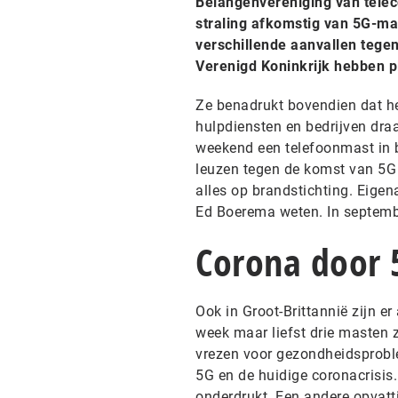
Belangenvereniging van tele
straling afkomstig van 5G-ma
verschillende aanvallen tege
Verenigd Koninkrijk hebben 
Ze benadrukt bovendien dat het
hulpdiensten en bedrijven dra
weekend een telefoonmast in b
leuzen tegen de komst van 5G 
alles op brandstichting. Eige
Ed Boerema weten. In septembe
Corona door 
Ook in Groot-Brittannië zijn e
week maar liefst drie masten 
vrezen voor gezondheidsproble
5G en de huidige coronacrisis
onderdrukt. Een andere opvatt