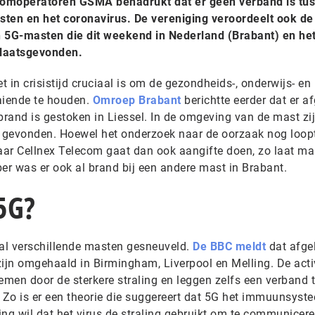
comoperatoren GSMA benadrukt dat er geen verband is tu
sten en het coronavirus. De vereniging veroordeelt ook de
n 5G-masten die dit weekend in Nederland (Brabant) en he
plaatsgevonden.
 in crisistijd cruciaal is om de gezondheids-, onderwijs- en
aiende te houden.
Omroep Brabant
berichtte eerder dat er a
rand is gestoken in Liessel. In de omgeving van de mast zij
gevonden. Hoewel het onderzoek naar de oorzaak nog loopt,
naar Cellnex Telecom gaat dan ook aangifte doen, zo laat m
r was er ook al brand bij een andere mast in Brabant.
5G?
r al verschillende masten gesneuveld.
De BBC meldt
dat afge
zijn omgehaald in Birmingham, Liverpool en Melling. De acti
men door de sterkere straling en leggen zelfs een verband 
. Zo is er een theorie die suggereert dat 5G het immuunsyst
ing wil dat het virus de straling gebruikt om te communicer