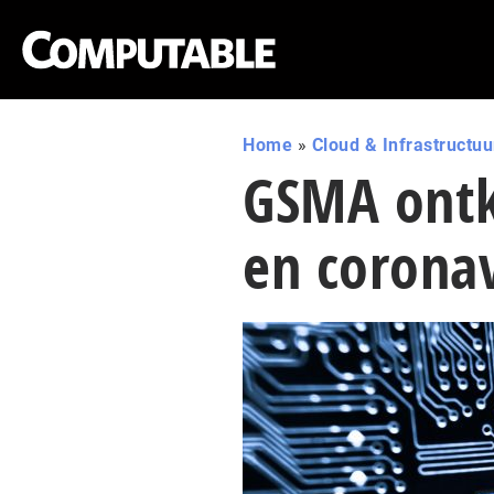
Home
»
Cloud & Infrastructuu
GSMA ontk
en coronav