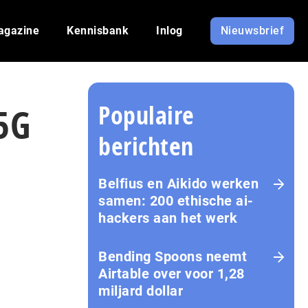
agazine
Kennisbank
Inlog
Nieuwsbrief
Populaire
5G
berichten
Belfius en Aikido werken
samen: 200 ethische ai-
hackers aan het werk
Bending Spoons neemt
Airtable over voor 1,28
miljard dollar