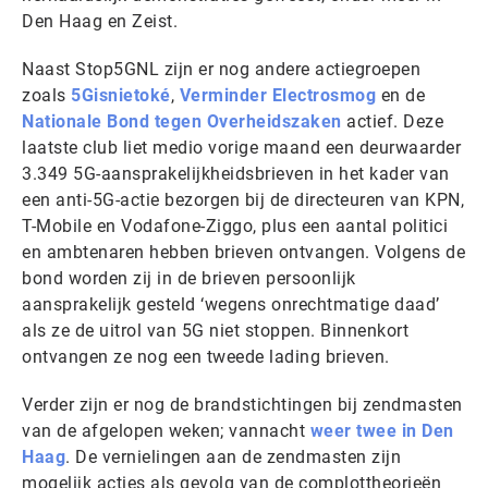
Den Haag en Zeist.
Naast Stop5GNL zijn er nog andere actiegroepen
zoals
5Gisnietoké
,
Verminder Electrosmog
en de
Nationale Bond tegen Overheidszaken
actief. Deze
laatste club liet medio vorige maand een deurwaarder
3.349 5G-aansprakelijkheidsbrieven in het kader van
een anti-5G-actie bezorgen bij de directeuren van KPN,
T-Mobile en Vodafone-Ziggo, plus een aantal politici
en ambtenaren hebben brieven ontvangen. Volgens de
bond worden zij in de brieven persoonlijk
aansprakelijk gesteld ‘wegens onrechtmatige daad’
als ze de uitrol van 5G niet stoppen. Binnenkort
ontvangen ze nog een tweede lading brieven.
Verder zijn er nog de brandstichtingen bij zendmasten
van de afgelopen weken; vannacht
weer twee in Den
Haag
. De vernielingen aan de zendmasten zijn
mogelijk acties als gevolg van de complottheorieën