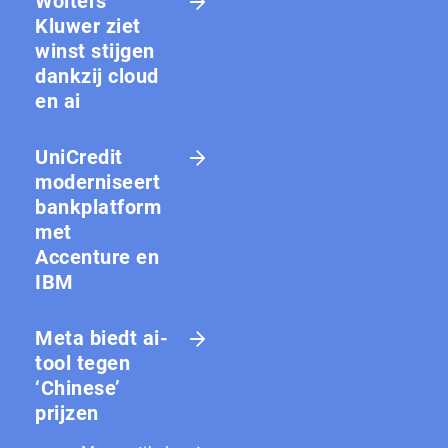
Wolters
Kluwer ziet
winst stijgen
dankzij cloud
en ai
UniCredit
moderniseert
bankplatform
met
Accenture en
IBM
Meta biedt ai-
tool tegen
‘Chinese’
prijzen