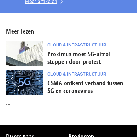
Meer artikelen
Meer lezen
CLOUD & INFRASTRUCTUUR
Proximus moet 5G-uitrol
stoppen door protest
CLOUD & INFRASTRUCTUUR
GSMA ontkent verband tussen
5G en coronavirus
...
Footer
Direct naar
Producten