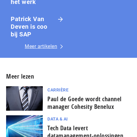
het werk
Patrick Van
Deven is coo
bij SAP
Meer artikelen
Meer lezen
CARRIÈRE
Paul de Goede wordt channel
manager Cohesity Benelux
DATA & AI
Tech Data levert
datamanagement-oplossingen