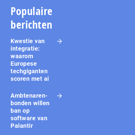
Populaire
berichten
Kwestie van
integratie:
waarom
Europese
techgiganten
scoren met ai
Amb­te­na­ren­
bon­den willen
ban op
software van
Palantir