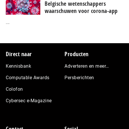
Belgische wetenschappers
waarschuwen voor corona-app
...
Footer
Direct naar
Producten
Kennisbank
Adverteren en meer…
Computable Awards
Persberichten
Colofon
Cybersec e-Magazine
Contact
Social