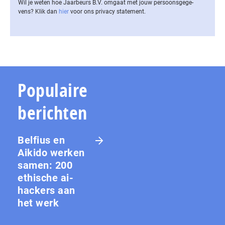
Wil je weten hoe Jaarbeurs B.V. omgaat met jouw per­soons­ge­ge­
vens? Klik dan
hier
voor ons privacy statement.
Populaire
berichten
Belfius en
Aikido werken
samen: 200
ethische ai-
hackers aan
het werk