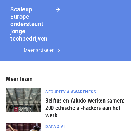
Scaleup
Europe
ondersteunt
jonge
techbedrijven
Meer artikelen
Meer lezen
SECURITY & AWARENESS
Belfius en Aikido werken samen:
200 ethische ai-hackers aan het
werk
DATA & AI