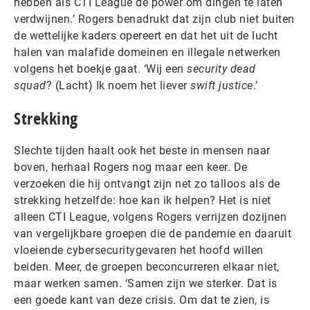
hebben als CTI League de power om dingen te laten
verdwijnen.’ Rogers benadrukt dat zijn club niet buiten
de wettelijke kaders opereert en dat het uit de lucht
halen van malafide domeinen en illegale netwerken
volgens het boekje gaat. ‘Wij een
security dead
squad
? (Lacht) Ik noem het liever
swift justice
.’
Strekking
Slechte tijden haalt ook het beste in mensen naar
boven, herhaal Rogers nog maar een keer. De
verzoeken die hij ontvangt zijn net zo talloos als de
strekking hetzelfde: hoe kan ik helpen? Het is niet
alleen CTI League, volgens Rogers verrijzen dozijnen
van vergelijkbare groepen die de pandemie en daaruit
vloeiende cybersecuritygevaren het hoofd willen
beiden. Meer, de groepen beconcurreren elkaar niet,
maar werken samen. ‘Samen zijn we sterker. Dat is
een goede kant van deze crisis. Om dat te zien, is