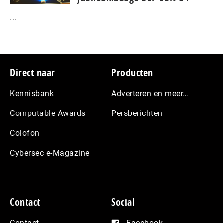
...
Footer
Direct naar
Producten
Kennisbank
Adverteren en meer…
Computable Awards
Persberichten
Colofon
Cybersec e-Magazine
Contact
Social
Contact
Facebook