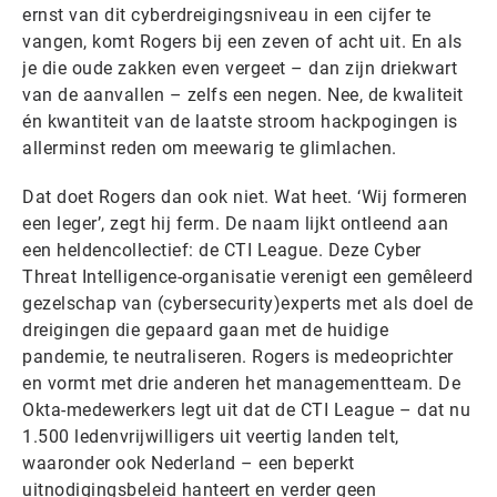
ernst van dit cyberdreigingsniveau in een cijfer te
vangen, komt Rogers bij een zeven of acht uit. En als
je die oude zakken even vergeet – dan zijn driekwart
van de aanvallen – zelfs een negen. Nee, de kwaliteit
én kwantiteit van de laatste stroom hackpogingen is
allerminst reden om meewarig te glimlachen.
Dat doet Rogers dan ook niet. Wat heet. ‘Wij formeren
een leger’, zegt hij ferm. De naam lijkt ontleend aan
een heldencollectief: de CTI League. Deze Cyber
Threat Intelligence-organisatie verenigt een gemêleerd
gezelschap van (cybersecurity)experts met als doel de
dreigingen die gepaard gaan met de huidige
pandemie, te neutraliseren. Rogers is medeoprichter
en vormt met drie anderen het managementteam. De
Okta-medewerkers legt uit dat de CTI League – dat nu
1.500 ledenvrijwilligers uit veertig landen telt,
waaronder ook Nederland – een beperkt
uitnodigingsbeleid hanteert en verder geen