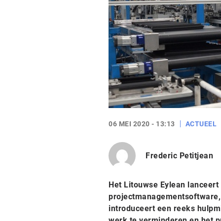
06 MEI 2020 - 13:13
ACTUEEL
Frederic Petitjean
Het Litouwse Eylean lanceert
projectmanagementsoftware, s
introduceert een reeks hulpm
werk te verminderen en het p