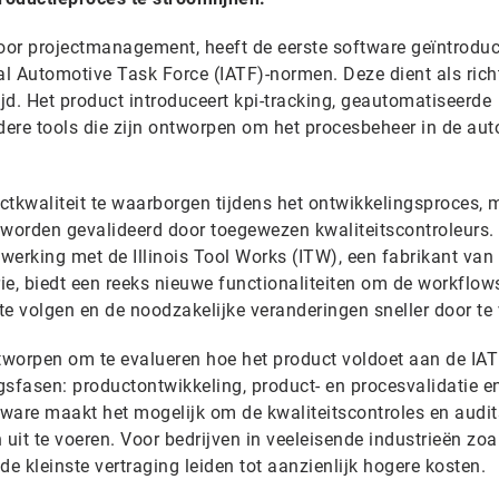
voor projectmanagement, heeft de eerste software geïntrodu
al Automotive Task Force (IATF)-normen. Deze dient als richt
jd. Het product introduceert kpi-tracking, geautomatiseerde
dere tools die zijn ontworpen om het procesbeheer in de aut
ctkwaliteit te waarborgen tijdens het ontwikkelingsproces, 
worden gevalideerd door toegewezen kwaliteitscontroleurs.
werking met de Illinois Tool Works (ITW), een fabrikant van
ie, biedt een reeks nieuwe functionaliteiten om de workflow
 te volgen en de noodzakelijke veranderingen sneller door te
ntworpen om te evalueren hoe het product voldoet aan de IAT
gsfasen: productontwikkeling, product- en procesvalidatie e
tware maakt het mogelijk om de kwaliteitscontroles en audits
 uit te voeren. Voor bedrijven in veeleisende industrieën zoa
de kleinste vertraging leiden tot aanzienlijk hogere kosten.