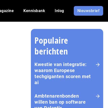
agazine
Kennisbank
Inlog
Nieuwsbrief
Populaire
berichten
Kwestie van integratie:
waarom Europese
techgiganten scoren met
ai
Amb­te­na­ren­bon­den
willen ban op software