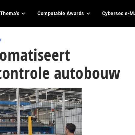
Thema’s
Computable Awards
Cybersec e-M
r
tomatiseert
scontrole autobouw