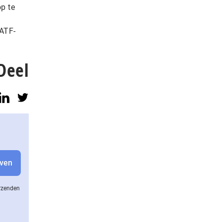
p te
IATF-
Deel
erzenden