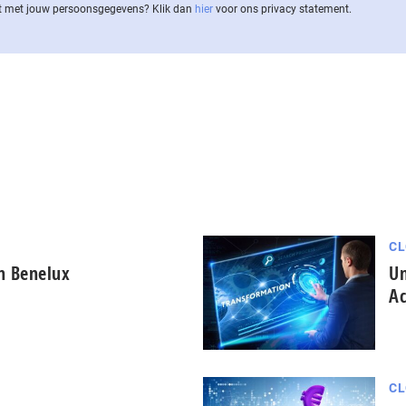
 met jouw per­soons­ge­ge­vens? Klik dan
hier
voor ons privacy statement.
CL
in Benelux
Un
Ac
CL