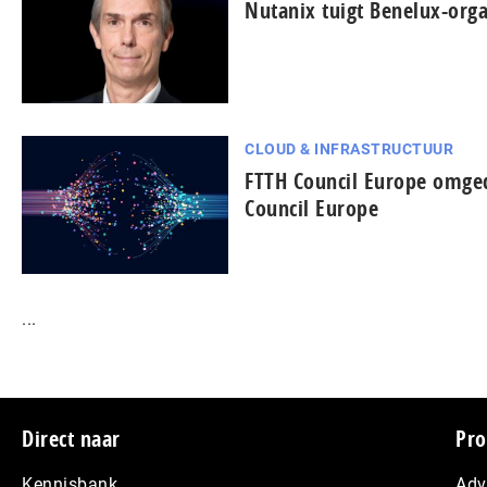
Nutanix tuigt Benelux-orga
CLOUD & INFRASTRUCTUUR
FTTH Council Europe omged
Council Europe
...
Footer
Direct naar
Pro
Kennisbank
Adv