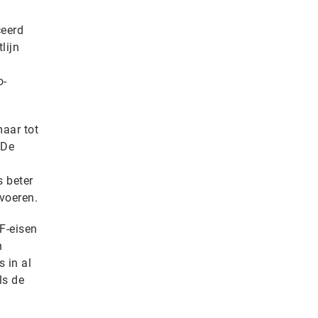
ceerd
lijn
o-
maar tot
 De
s beter
 voeren.
F-eisen
n
 in al
ls de