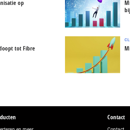
nisatie op
Mi
bi
CL
oopt tot Fibre
Mi
ducten
Contact
erteren en meer…
Contact