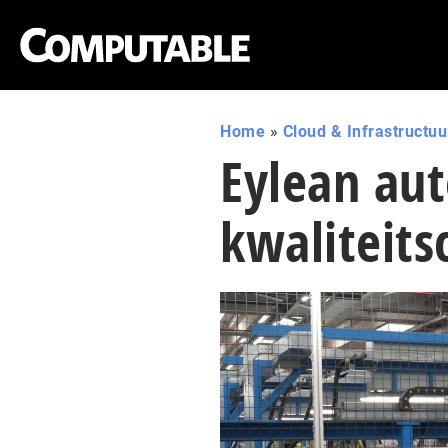
Home
»
Cloud & Infrastructuu
Eylean au
kwaliteit