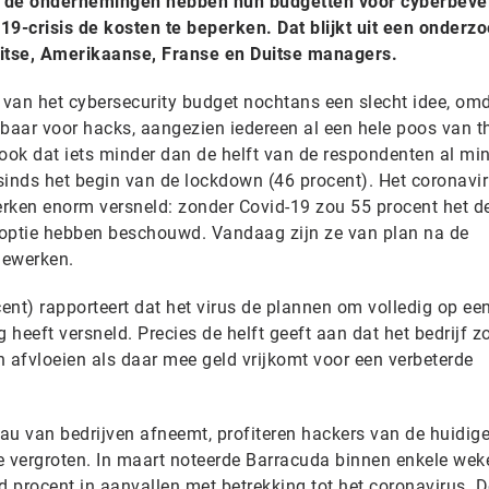
n de ondernemingen hebben hun budgetten voor cyberbevei
19-crisis de kosten te beperken. Dat blijkt uit een onderz
itse, Amerikaanse, Franse en Duitse managers.
van het cybersecurity budget nochtans een slecht idee, om
tbaar voor hacks, aangezien iedereen al een hele poos van t
t ook dat iets minder dan de helft van de respondenten al mi
sinds het begin van de lockdown (46 procent). Het coronavi
werken enorm versneld: zonder Covid-19 zou 55 procent het d
n optie hebben beschouwd. Vandaag zijn ze van plan na de
lewerken.
cent) rapporteert dat het virus de plannen om volledig op ee
 heeft versneld. Precies de helft geeft aan dat het bedrijf z
afvloeien als daar mee geld vrijkomt voor een verbeterde
au van bedrijven afneemt, profiteren hackers van de huidig
 vergroten. In maart noteerde Barracuda binnen enkele wek
 procent in aanvallen met betrekking tot het coronavirus. D