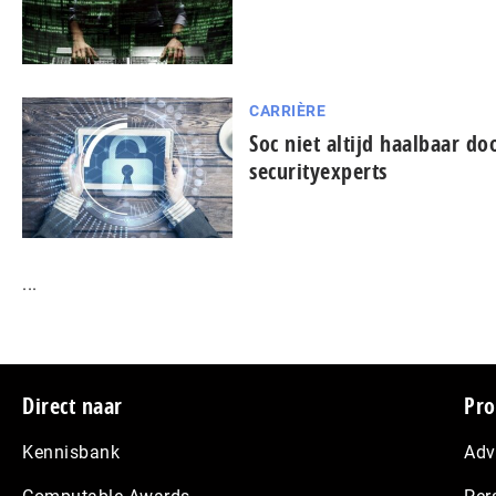
CARRIÈRE
Soc niet altijd haalbaar do
securityexperts
...
Footer
Direct naar
Pro
Kennisbank
Adv