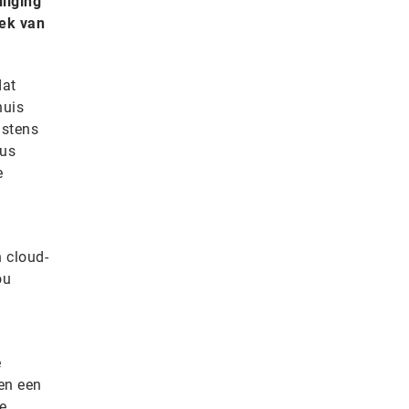
liging
oek van
dat
huis
nstens
rus
e
n cloud-
ou
e
en een
e