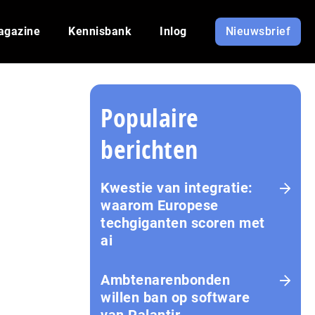
agazine
Kennisbank
Inlog
Nieuwsbrief
Populaire
berichten
Kwestie van integratie:
waarom Europese
techgiganten scoren met
ai
Amb­te­na­ren­bon­den
willen ban op software