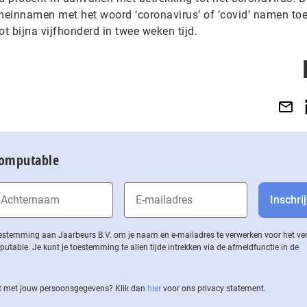
omeinnamen met het woord ‘coronavirus’ of ‘covid’ namen to
tot bijna vijfhonderd in twee weken tijd.
Computable
 toestemming aan Jaarbeurs B.V. om je naam en e-mailadres te verwerken voor het v
ble. Je kunt je toestemming te allen tijde intrekken via de af­meld­func­tie in de
 met jouw per­soons­ge­ge­vens? Klik dan
hier
voor ons privacy statement.