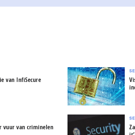
SE
e van InfiSecure
Vi
in
SE
r vuur van criminelen
Za
it