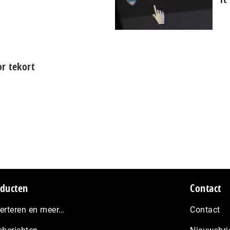
or tekort
ducten
Contact
erteren en meer…
Contact