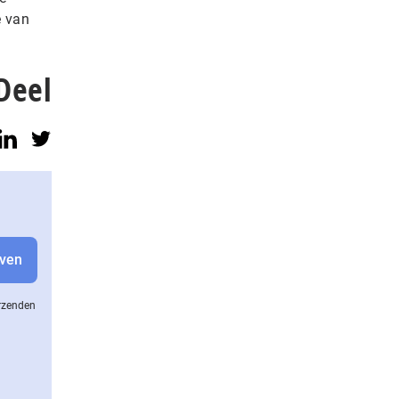
e van
Deel
erzenden