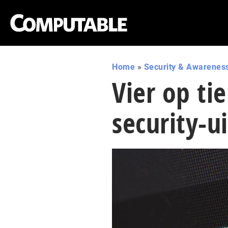
Home
»
Security & Awarenes
Vier op ti
security-u