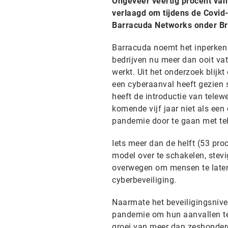
Ongeveer veertig procent va
verlaagd om tijdens de Covid-
Barracuda Networks onder Br
Barracuda noemt het inperken 
bedrijven nu meer dan ooit va
werkt. Uit het onderzoek blijk
een cyberaanval heeft gezien 
heeft de introductie van tele
komende vijf jaar niet als ee
pandemie door te gaan met te
Iets meer dan de helft (53 pro
model over te schakelen, stevig
overwegen om mensen te laten 
cyberbeveiliging.
Naarmate het beveiligingsnive
pandemie om hun aanvallen te
groei van meer dan zeshonderd