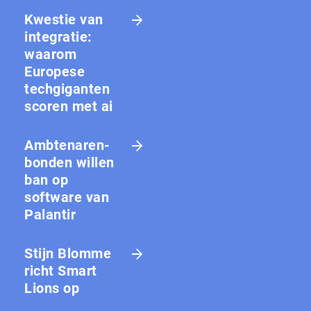
Kwestie van
integratie:
waarom
Europese
techgiganten
scoren met ai
Amb­te­na­ren­
bon­den willen
ban op
software van
Palantir
Stijn Blomme
richt Smart
Lions op