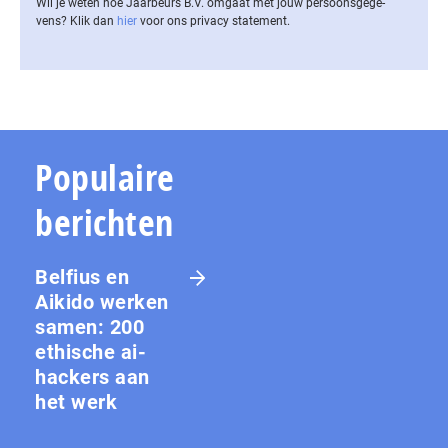
Wil je weten hoe Jaarbeurs B.V. omgaat met jouw per­soons­ge­ge­
vens? Klik dan
hier
voor ons privacy statement.
Populaire
berichten
Belfius en
Aikido werken
samen: 200
ethische ai-
hackers aan
het werk