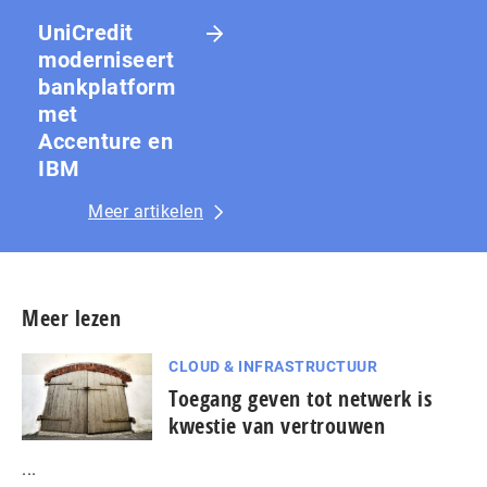
UniCredit
moderniseert
bankplatform
met
Accenture en
IBM
Meer artikelen
Meer lezen
CLOUD & INFRASTRUCTUUR
Toegang geven tot netwerk is
kwestie van vertrouwen
...