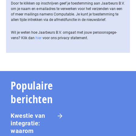
Door te klikken op inschrijven geef je toestemming aan Jaarbeurs B.V.
om je naam en e-mailadres te verwerken voor het verzenden van een
of meer mailings namens Computable. Je kunt je toestemming te
allen tijde intrekken via de af­meld­func­tie in de nieuwsbrief.
Wil je weten hoe Jaarbeurs B.V. omgaat met jouw per­soons­ge­ge­
vens? Klik dan
hier
voor ons privacy statement.
Populaire
berichten
Kwestie van
integratie:
waarom