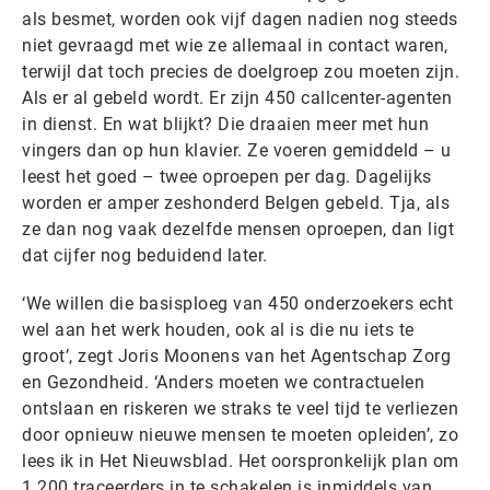
als besmet, worden ook vijf dagen nadien nog steeds
niet gevraagd met wie ze allemaal in contact waren,
terwijl dat toch precies de doelgroep zou moeten zijn.
Als er al gebeld wordt. Er zijn 450 callcenter-agenten
in dienst. En wat blijkt? Die draaien meer met hun
vingers dan op hun klavier. Ze voeren gemiddeld – u
leest het goed – twee oproepen per dag. Dagelijks
worden er amper zeshonderd Belgen gebeld. Tja, als
ze dan nog vaak dezelfde mensen oproepen, dan ligt
dat cijfer nog beduidend later.
‘We willen die basisploeg van 450 onderzoekers echt
wel aan het werk houden, ook al is die nu iets te
groot’, zegt Joris Moonens van het Agentschap Zorg
en Gezondheid. ‘Anders moeten we contractuelen
ontslaan en riskeren we straks te veel tijd te verliezen
door opnieuw nieuwe mensen te moeten opleiden’, zo
lees ik in Het Nieuwsblad. Het oorspronkelijk plan om
1.200 traceerders in te schakelen is inmiddels van