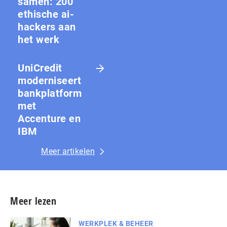
samen: 200
ethische ai-
hackers aan
het werk
UniCredit
moderniseert
bankplatform
met
Accenture en
IBM
Meer artikelen
Meer lezen
WERKPLEK & BEHEER