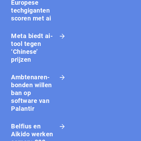
Europese
techgiganten
scoren met ai
Meta biedt ai-
tool tegen
‘Chinese’
prijzen
Amb­te­na­ren­
bon­den willen
ban op
software van
Palantir
Belfius en
Aikido werken