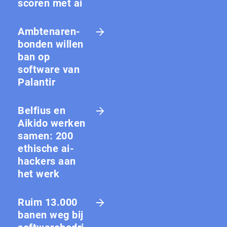
scoren met ai
Amb­te­na­ren­
bon­den willen
ban op
software van
Palantir
Belfius en
Aikido werken
samen: 200
ethische ai-
hackers aan
het werk
Ruim 13.000
banen weg bij