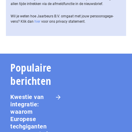
allen tijde intrekken via de af­meld­func­tie in de nieuwsbrief.
Wil je weten hoe Jaarbeurs B.V. omgaat met jouw per­soons­ge­ge­
vens? Klik dan
hier
voor ons privacy statement.
Populaire
berichten
Kwestie van
integratie:
waarom
Europese
techgiganten