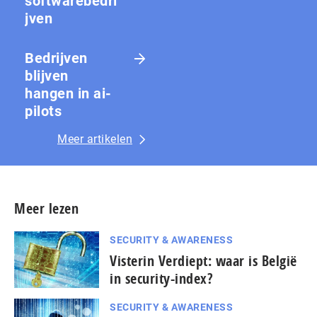
softwarebedri
jven
Bedrijven
blijven
hangen in ai-
pilots
Meer artikelen
Meer lezen
SECURITY & AWARENESS
Visterin Verdiept: waar is België
in security-index?
SECURITY & AWARENESS