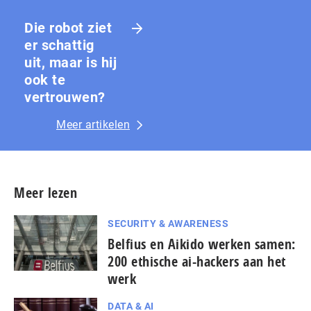
Die robot ziet
er schattig
uit, maar is hij
ook te
vertrouwen?
Meer artikelen
Meer lezen
SECURITY & AWARENESS
Belfius en Aikido werken samen:
200 ethische ai-hackers aan het
werk
DATA & AI