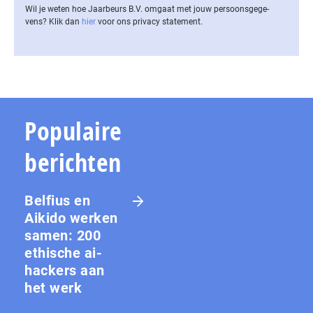
Wil je weten hoe Jaarbeurs B.V. omgaat met jouw per­soons­ge­ge­
vens? Klik dan
hier
voor ons privacy statement.
Populaire
berichten
Belfius en
Aikido werken
samen: 200
ethische ai-
hackers aan
het werk