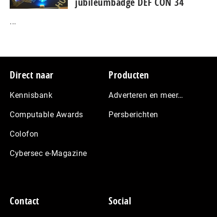
jubileumbadge DEF CON 34
...
Footer
Direct naar
Producten
Kennisbank
Adverteren en meer…
Computable Awards
Persberichten
Colofon
Cybersec e-Magazine
Contact
Social