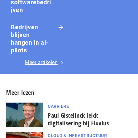
softwarebedri
jven
Bedrijven
blijven
hangen in ai-
pilots
Meer artikelen
Meer lezen
CARRIÈRE
Paul Gistelinck leidt
digitalisering bij Fluvius
CLOUD & INFRASTRUCTUUR