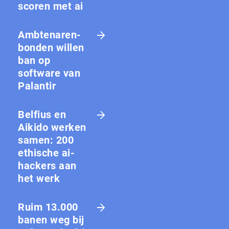
scoren met ai
Amb­te­na­ren­
bon­den willen
ban op
software van
Palantir
Belfius en
Aikido werken
samen: 200
ethische ai-
hackers aan
het werk
Ruim 13.000
banen weg bij