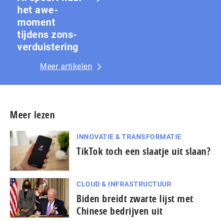
het awe-
moment
tijdens zons­
ver­duis­te­ring
Meer artikelen
Meer lezen
INNOVATIE & TRANSFORMATIE
TikTok toch een slaatje uit slaan?
CLOUD & INFRASTRUCTUUR
Biden breidt zwarte lijst met
Chinese bedrijven uit