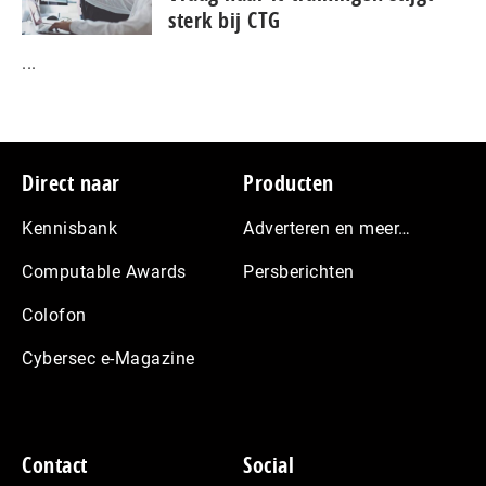
sterk bij CTG
...
Footer
Direct naar
Producten
Kennisbank
Adverteren en meer…
Computable Awards
Persberichten
Colofon
Cybersec e-Magazine
Contact
Social