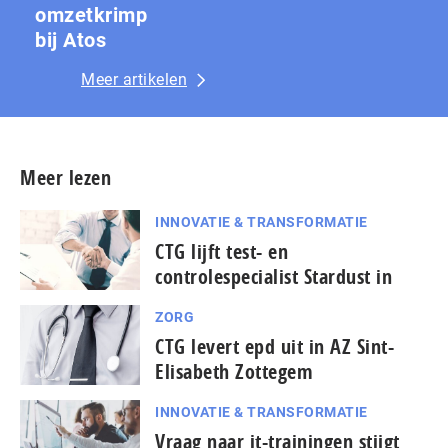
omzetkrimp
bij Atos
Meer artikelen
Meer lezen
INNOVATIE & TRANSFORMATIE
CTG lijft test- en
controlespecialist Stardust in
ZORG
CTG levert epd uit in AZ Sint-
Elisabeth Zottegem
INNOVATIE & TRANSFORMATIE
Vraag naar it-trainingen stijgt