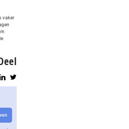
s vaker
ragen
om
te
Deel