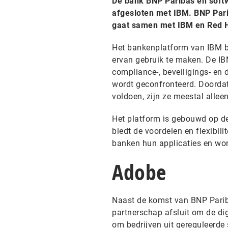
De bank BNP Paribas en soft
afgesloten met IBM. BNP Pari
gaat samen met IBM en Red Ha
Het bankenplatform van IBM be
ervan gebruik te maken. De IB
compliance-, beveiligings- en
wordt geconfronteerd. Doordat
voldoen, zijn ze meestal allee
Het platform is gebouwd op de
biedt de voordelen en flexibil
banken hun applicaties en wor
Adobe
Naast de komst van BNP Pariba
partnerschap afsluit om de dig
om bedrijven uit gereguleerde