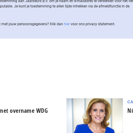
 toestemming aan Jaarbeurs B.V. om je naam en e-mailadres te verwerken voor het v
ble. Je kunt je toestemming te allen tijde intrekken via de af­meld­func­tie in de
 met jouw per­soons­ge­ge­vens? Klik dan
hier
voor ons privacy statement.
CA
a met overname WDG
Ni