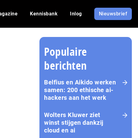
agazine
Kennisbank
Inlog
Nieuwsbrief
Populaire
berichten
Belfius en Aikido werken
samen: 200 ethische ai-
hackers aan het werk
Wolters Kluwer ziet
winst stijgen dankzij
cloud en ai