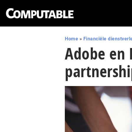
Home
»
Financiële dienstverl
Adobe en 
partnersh