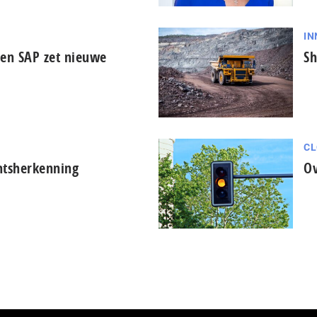
IN
en SAP zet nieuwe
Sh
CL
chtsherkenning
Ov