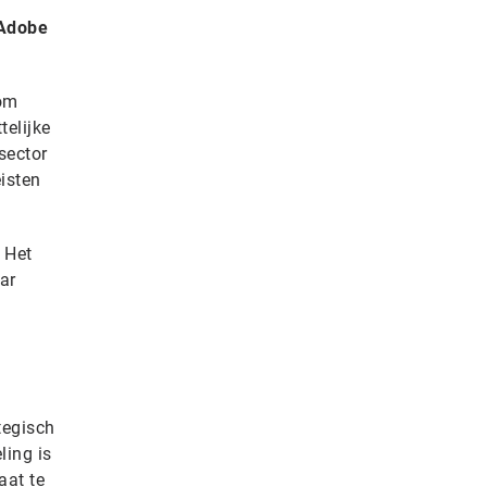
 Adobe
 om
telijke
sector
isten
 Het
ar
tegisch
ling is
aat te