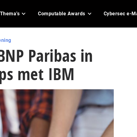
Thema’s
Computable Awards
Cybersec e-M
ening
BNP Paribas in
ips met IBM