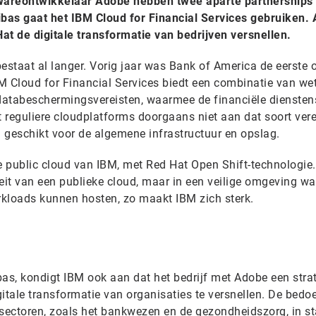
wareontwikkelaar Adobe hebben twee aparte partnerships
bas gaat het IBM Cloud for Financial Services gebruiken.
t de digitale transformatie van bedrijven versnellen.
staat al langer. Vorig jaar was Bank of America de eerste
M Cloud for Financial Services biedt een combinatie van wet
 databeschermingsvereisten, waarmee de financiële diensten
 reguliere cloudplatforms doorgaans niet aan dat soort vere
n geschikt voor de algemene infrastructuur en opslag.
 public cloud van IBM, met Red Hat Open Shift-technologie.
iteit van een publieke cloud, maar in een veilige omgeving wa
kloads kunnen hosten, zo maakt IBM zich sterk.
s, kondigt IBM ook aan dat het bedrijf met Adobe een stra
itale transformatie van organisaties te versnellen. De bedoe
 sectoren, zoals het bankwezen en de gezondheidszorg, in st