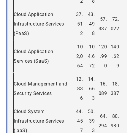
2
8
Cloud Application
37.
43.
57.
72.
Infrastructure Services
51
49
337
022
(PaaS)
2
8
10
10
120
140
Cloud Application
2,0
4.6
.99
.62
Services (SaaS)
64
72
0
9
12.
14.
Cloud Management and
16.
18.
83
66
Security Services
089
387
6
3
Cloud System
44.
50.
64.
80.
Infrastructure Services
45
39
294
980
(IaaS)
7
3