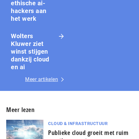
ethische ai-
hackers aan
het werk
Wolters
Kluwer ziet
winst stijgen
dankzij cloud
en ai
Meer artikelen
Meer lezen
CLOUD & INFRASTRUCTUUR
Publieke cloud groeit met ruim