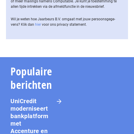
of meer mailings namens Computable. Je kunt je toestemming te
allen tijde intrekken via de af­meld­func­tie in de nieuwsbrief.
Wil je weten hoe Jaarbeurs B.V. omgaat met jouw per­soons­ge­ge­
vens? Klik dan
hier
voor ons privacy statement.
Populaire
berichten
UniCredit
moderniseert
bankplatform
met
Accenture en