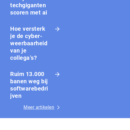
techgiganten
scoren met ai
Hoe versterk
je de cy­ber­
weer­baar­heid
van je
collega’s?
Ruim 13.000
banen weg bij
softwarebedri
jven
Meer artikelen