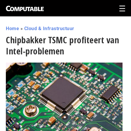
Home
»
Cloud & Infrastructuur
Chipbakker TSMC profiteert van
Intel-problemen