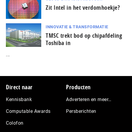
Zit Intel in het verdomhoekje?
INNOVATIE & TRANSFORMATIE
TMSC trekt bod op chipafdeling
Toshiba in
...
Footer
Direct naar
Producten
Kennisbank
Adverteren en meer…
Computable Awards
Persberichten
Colofon