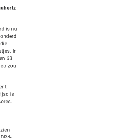
gahertz
od is nu
honderd
 die
tjes. In
 en 63
deo zou
ent
jsd is
cores.
rzien
DDR4-