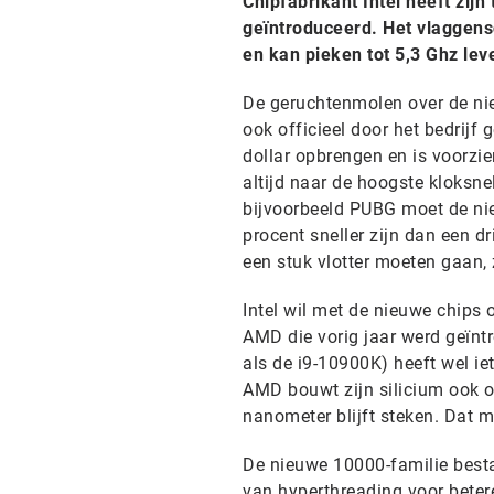
Chipfabrikant Intel heeft zijn
geïntroduceerd. Het vlaggensc
en kan pieken tot 5,3 Ghz lev
De geruchtenmolen over de nieu
ook officieel door het bedrijf
dollar opbrengen en is voorzie
altijd naar de hoogste kloksne
bijvoorbeeld PUBG moet de nie
procent sneller zijn dan een d
een stuk vlotter moeten gaan, z
Intel wil met de nieuwe chips
AMD die vorig jaar werd geïntr
als de i9-10900K) heeft wel ie
AMD bouwt zijn silicium ook op
nanometer blijft steken. Dat 
De nieuwe 10000-familie bestaa
van hyperthreading voor beter