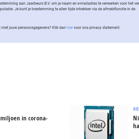
 toestemming aan Jaarbeurs B.V. om je naam en e-mailadres te verwerken voor het v
ble. Je kunt je toestemming te allen tijde intrekken via de af­meld­func­tie in de
 met jouw per­soons­ge­ge­vens? Klik dan
hier
voor ons privacy statement.
SE
g miljoen in corona-
Ni
ha