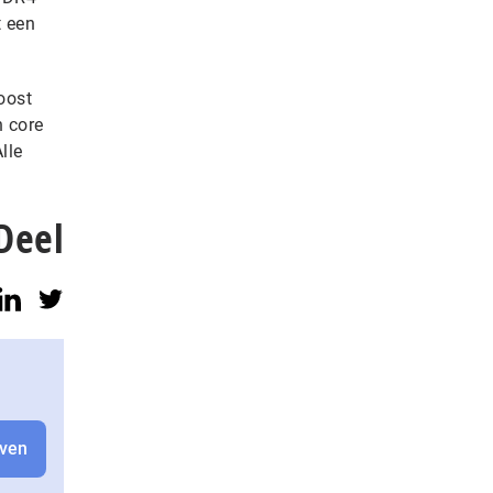
t een
oost
n core
lle
Deel