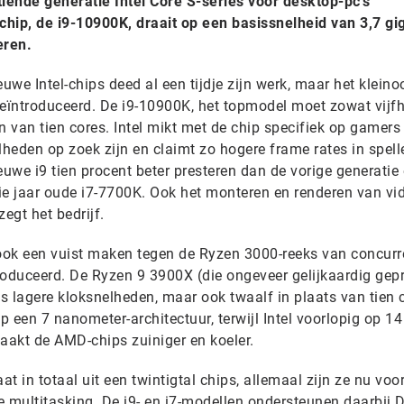
 tiende generatie Intel Core S-series voor desktop-pc’s
hip, de i9-10900K, draait op een basissnelheid van 3,7 gi
eren.
we Intel-chips deed al een tijdje zijn werk, maar het kleino
 geïntroduceerd. De i9-10900K, het topmodel moet zowat vijf
n van tien cores. Intel mikt met de chip specifiek op gamers
lheden op zoek zijn en claimt zo hogere frame rates in spelle
uwe i9 tien procent beter presteren dan de vorige generatie
rie jaar oude i7-7700K. Ook het monteren en renderen van vi
egt het bedrijf.
 ook een vuist maken tegen de Ryzen 3000-reeks van concurr
oduceerd. De Ryzen 9 3900X (die ongeveer gelijkaardig gepri
ts lagere kloksnelheden, maar ook twaalf in plaats van tien 
 een 7 nanometer-architectuur, terwijl Intel voorlopig op 14
maakt de AMD-chips zuiniger en koeler.
t in totaal uit een twintigtal chips, allemaal zijn ze nu voo
e multitasking. De i9- en i7-modellen ondersteunen daarbij 