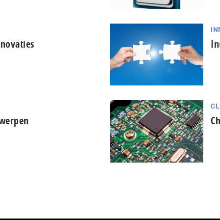
IN
nnovaties
In
CL
twerpen
Ch