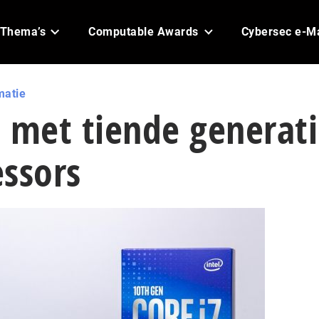
Thema’s
Computable Awards
Cybersec e-M
matie
 met tiende generat
ssors