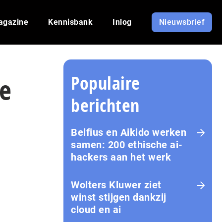
agazine
Kennisbank
Inlog
Nieuwsbrief
Populaire
ie
berichten
Belfius en Aikido werken
samen: 200 ethische ai-
hackers aan het werk
Wolters Kluwer ziet
winst stijgen dankzij
cloud en ai