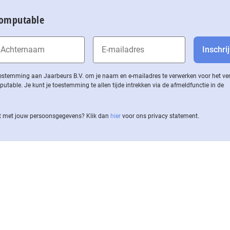
Computable
 toestemming aan Jaarbeurs B.V. om je naam en e-mailadres te verwerken voor het v
ble. Je kunt je toestemming te allen tijde intrekken via de af­meld­func­tie in de
 met jouw per­soons­ge­ge­vens? Klik dan
hier
voor ons privacy statement.