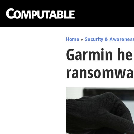
Home
»
Security & Awarenes
Garmin her
ransomwar