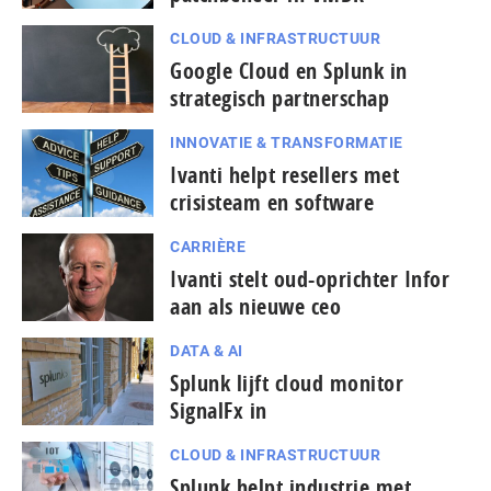
CLOUD & INFRASTRUCTUUR
Google Cloud en Splunk in
strategisch partnerschap
INNOVATIE & TRANSFORMATIE
Ivanti helpt resellers met
crisisteam en software
CARRIÈRE
Ivanti stelt oud-oprichter Infor
aan als nieuwe ceo
DATA & AI
Splunk lijft cloud monitor
SignalFx in
CLOUD & INFRASTRUCTUUR
Splunk helpt industrie met