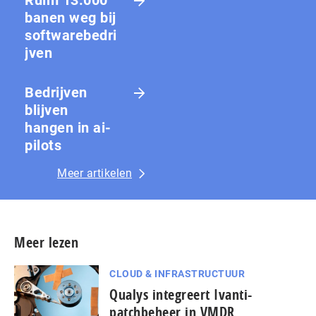
Ruim 13.000
banen weg bij
softwarebedri
jven
Bedrijven
blijven
hangen in ai-
pilots
Meer artikelen
Meer lezen
CLOUD & INFRASTRUCTUUR
Qualys integreert Ivanti-
patchbeheer in VMDR