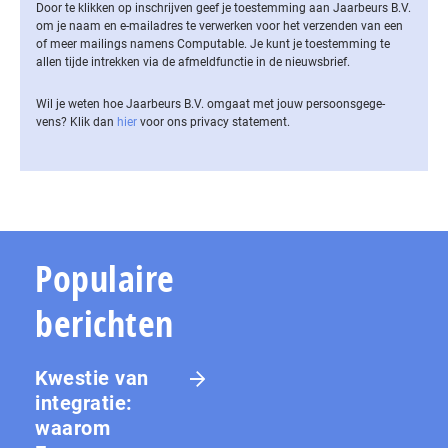
Door te klikken op inschrijven geef je toestemming aan Jaarbeurs B.V.
om je naam en e-mailadres te verwerken voor het verzenden van een
of meer mailings namens Computable. Je kunt je toestemming te
allen tijde intrekken via de af­meld­func­tie in de nieuwsbrief.
Wil je weten hoe Jaarbeurs B.V. omgaat met jouw per­soons­ge­ge­
vens? Klik dan
hier
voor ons privacy statement.
Populaire
berichten
Kwestie van
integratie:
waarom