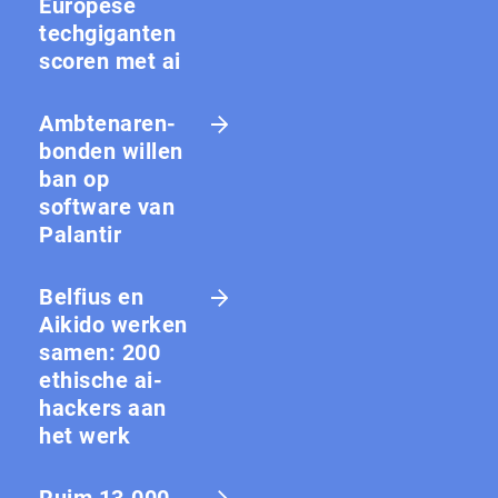
Europese
techgiganten
scoren met ai
Amb­te­na­ren­
bon­den willen
ban op
software van
Palantir
Belfius en
Aikido werken
samen: 200
ethische ai-
hackers aan
het werk