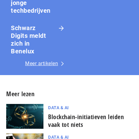
jonge
techbedrijven
Schwarz
Digits meldt
zich in
Benelux
Meer artikelen
Meer lezen
DATA & AI
Blockchain-initiatieven leiden
vaak tot niets
DATA & AI