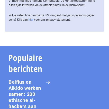
of meer mailings namens Computable. Je kunt je toestemming te
allen tijde intrekken via de af­meld­func­tie in de nieuwsbrief.
Wil je weten hoe Jaarbeurs B.V. omgaat met jouw per­soons­ge­ge­
vens? Klik dan
hier
voor ons privacy statement.
Populaire
berichten
Belfius en
Aikido werken
samen: 200
ethische ai-
hackers aan