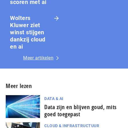
scoren met ai
Wolters
Kluwer ziet
winst stijgen
dankzij cloud
en ai
Meer artikelen
Meer lezen
DATA & AI
Data zijn en blijven goud, mits
goed toegepast
CLOUD & INFRASTRUCTUUR