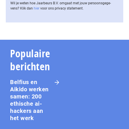
Wil je weten hoe Jaarbeurs B.V. omgaat met jouw per­soons­ge­ge­
vens? Klik dan
hier
voor ons privacy statement.
Populaire
berichten
Belfius en
Aikido werken
samen: 200
ethische ai-
hackers aan
het werk