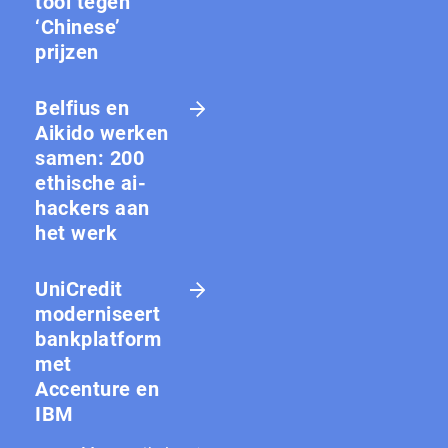
tool tegen
‘Chinese’
prijzen
Belfius en
Aikido werken
samen: 200
ethische ai-
hackers aan
het werk
UniCredit
moderniseert
bankplatform
met
Accenture en
IBM