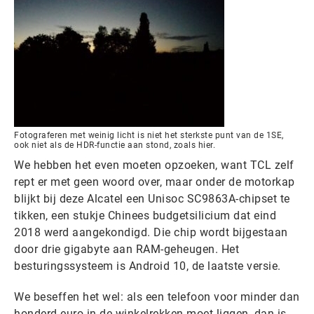
Fotograferen met weinig licht is niet het sterkste punt van de 1SE,
ook niet als de HDR-functie aan stond, zoals hier.
We hebben het even moeten opzoeken, want TCL zelf
rept er met geen woord over, maar onder de motorkap
blijkt bij deze Alcatel een Unisoc SC9863A-chipset te
tikken, een stukje Chinees budgetsilicium dat eind
2018 werd aangekondigd. Die chip wordt bijgestaan
door drie gigabyte aan RAM-geheugen. Het
besturingssysteem is Android 10, de laatste versie.
We beseffen het wel: als een telefoon voor minder dan
honderd euro in de winkelrekken moet liggen, dan is