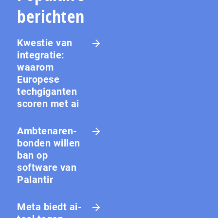
berichten
Kwestie van
integratie:
waarom
Europese
techgiganten
scoren met ai
Amb­te­na­ren­
bon­den willen
ban op
software van
Palantir
Meta biedt ai-