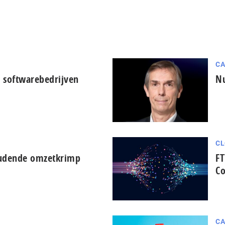
CA
 softwarebedrijven
Nu
CL
oudende omzetkrimp
FT
Co
CA