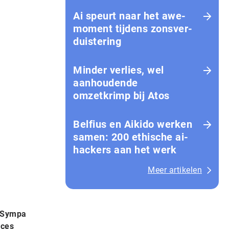
Ai speurt naar het awe-
moment tijdens zons­ver­
duis­te­ring
Minder verlies, wel
aanhoudende
omzetkrimp bij Atos
Belfius en Aikido werken
samen: 200 ethische ai-
hackers aan het werk
Meer artikelen
l Sympa
rces