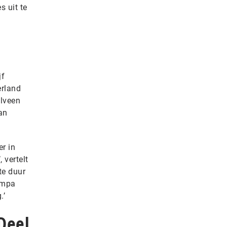
s uit te
jf
erland
elveen
an
r in
 vertelt
te duur
ympa
.’
Deel