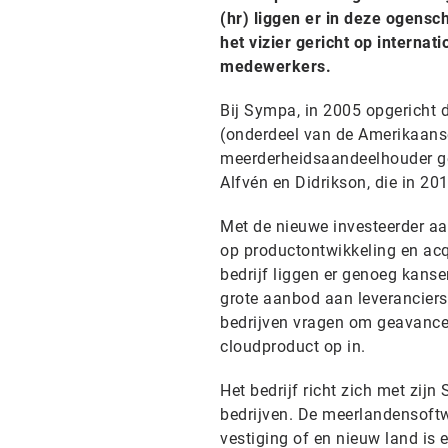
(hr) liggen er in deze ogensc
het vizier gericht op interna
medewerkers.
Bij Sympa, in 2005 opgericht d
(onderdeel van de Amerikaans
meerderheidsaandeelhouder ge
Alfvén en Didrikson, die in 2
Met de nieuwe investeerder aa
op productontwikkeling en acqu
bedrijf liggen er genoeg kans
grote aanbod aan leveranciers
bedrijven vragen om geavancee
cloudproduct op in.
Het bedrijf richt zich met zi
bedrijven. De meerlandensoftw
vestiging of en nieuw land is