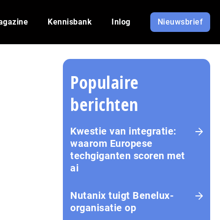
agazine
Kennisbank
Inlog
Nieuwsbrief
Populaire
berichten
Kwestie van integratie:
waarom Europese
techgiganten scoren met
ai
Nutanix tuigt Benelux-
organisatie op