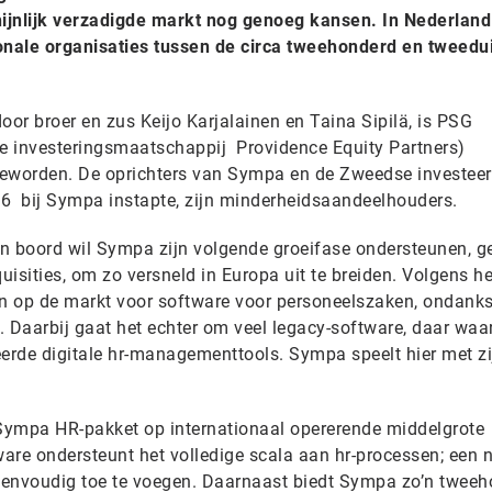
hijnlijk verzadigde markt nog genoeg kansen. In Nederland
tionale organisaties tussen de circa tweehonderd en tweed
oor broer en zus Keijo Karjalainen en Taina Sipilä, is PSG
e investeringsmaatschappij Providence Equity Partners)
worden. De oprichters van Sympa en de Zweedse investeer
016 bij Sympa instapte, zijn minderheidsaandeelhouders.
n boord wil Sympa zijn volgende groeifase ondersteunen, ge
isities, om zo versneld in Europa uit te breiden. Volgens he
en op de markt voor software voor personeelszaken, ondanks
. Daarbij gaat het echter om veel legacy-software, daar waa
rde digitale hr-managementtools. Sympa speelt hier met zi
jn Sympa HR-pakket op internationaal opererende middelgrote
are ondersteunt het volledige scala aan hr-processen; een 
 eenvoudig toe te voegen. Daarnaast biedt Sympa zo’n twee