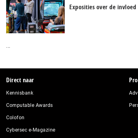
Exposities over de invloe
...
Footer
Direct naar
Pro
Kennisbank
Adv
Computable Awards
Per
Colofon
Cybersec e-Magazine