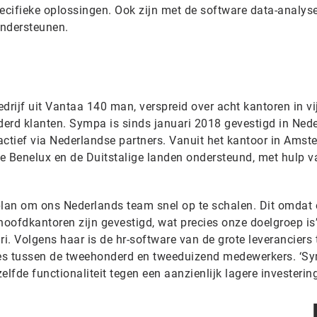
ecifieke oplossingen. Ook zijn met de software data-analyse
ondersteunen.
drijf uit Vantaa 140 man, verspreid over acht kantoren in vi
nderd klanten. Sympa is sinds januari 2018 gevestigd in Ned
actief via Nederlandse partners. Vanuit het kantoor in Amst
e Benelux en de Duitstalige landen ondersteund, met hulp v
an om ons Nederlands team snel op te schalen. Dit omdat e
hoofdkantoren zijn gevestigd, wat precies onze doelgroep is’,
. Volgens haar is de hr-software van de grote leveranciers 
ties tussen de tweehonderd en tweeduizend medewerkers. ‘S
lfde functionaliteit tegen een aanzienlijk lagere investering