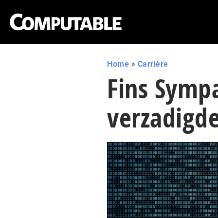
Home
»
Carrière
Fins Sympa
verzadigd