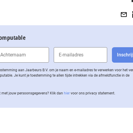
Computable
 toestemming aan Jaarbeurs B.V. om je naam en e-mailadres te verwerken voor het v
ble. Je kunt je toestemming te allen tijde intrekken via de af­meld­func­tie in de
 met jouw per­soons­ge­ge­vens? Klik dan
hier
voor ons privacy statement.