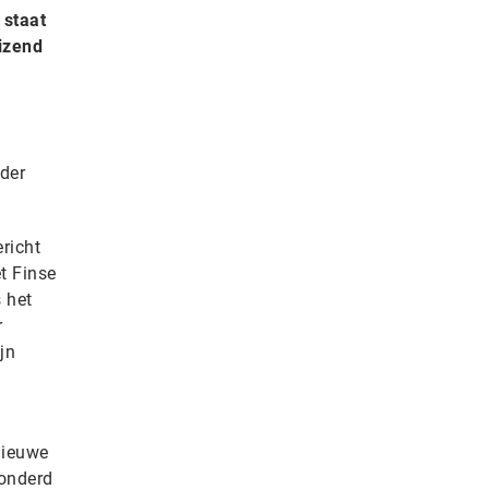
 staat
uizend
der
richt
t Finse
 het
r
jn
nieuwe
honderd