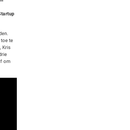
Startup
den.
 toe te
 Kris
drie
af om