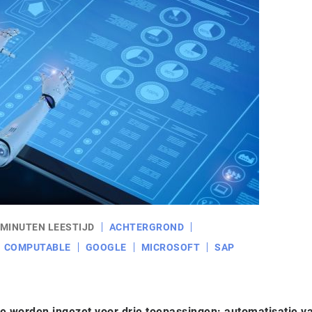
 MINUTEN LEESTIJD
ACHTERGROND
COMPUTABLE
GOOGLE
MICROSOFT
SAP
ie worden ingezet voor drie toepassingen: automatisatie v