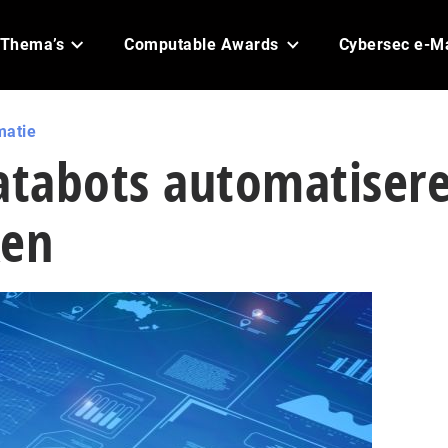
Thema’s
Computable Awards
Cybersec e-M
matie
databots automatiser
ken