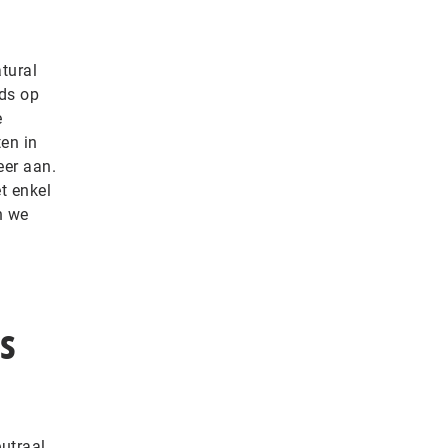
tural
eds op
e
ten in
 eer aan.
t enkel
n we
s
utraal