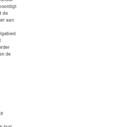
woordigt
t de
ger aan
algebied
t
erder
en de
op
n taal