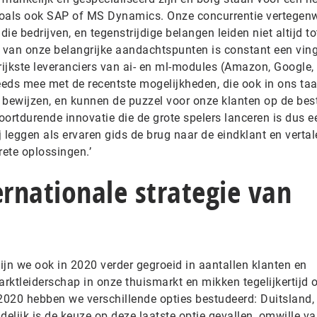
 zoals ook SAP of MS Dynamics. Onze concurrentie vertegen
e bedrijven, en tegenstrijdige belangen leiden niet altijd to
n van onze belangrijke aandachtspunten is constant een vin
ijkste leveranciers van ai- en ml-modules (Amazon, Google,
teeds mee met de recentste mogelijkheden, die ook in ons ta
bewijzen, en kunnen de puzzel voor onze klanten op de bes
ortdurende innovatie die de grote spelers lanceren is dus e
 leggen als ervaren gids de brug naar de eindklant en vertal
ete oplossingen.’
ernationale strategie van
ijn we ook in 2020 verder gegroeid in aantallen klanten en
rktleiderschap in onze thuismarkt en mikken tegelijkertijd 
 2020 hebben we verschillende opties bestudeerd: Duitsland,
delijk is de keuze op deze laatste optie gevallen, omwille va