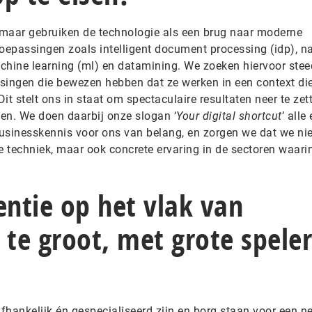
, maar gebruiken de technologie als een brug naar moderne
-toepassingen zoals intelligent document processing (idp), na
chine learning (ml) en datamining. We zoeken hiervoor ste
singen die bewezen hebben dat ze werken in een context di
Dit stelt ons in staat om spectaculaire resultaten neer te zet
en. We doen daarbij onze slogan ‘
Your digital shortcut
’ alle
usinesskennis voor ons van belang, en zorgen we dat we nie
 techniek, maar ook concrete ervaring in de sectoren waari
entie op het vlak van
 te groot, met grote speler
hankelijk én gespecialiseerd zijn en borg staan voor een ne