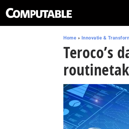
Home
»
Innovatie & Transfor
Teroco’s 
routineta