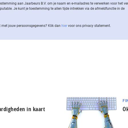
 toestemming aan Jaarbeurs B.V. om je naam en e-mailadres te verwerken voor het v
ble. Je kunt je toestemming te allen tijde intrekken via de af­meld­func­tie in de
 met jouw per­soons­ge­ge­vens? Klik dan
hier
voor ons privacy statement.
FI
ardigheden in kaart
Ok