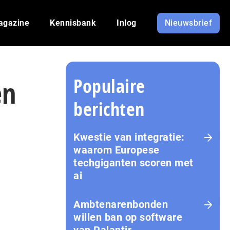
agazine
Kennisbank
Inlog
Nieuwsbrief
Populaire
en
berichten
Kwestie van integratie:
waarom Europese
techgiganten scoren met
ai
Amb­te­na­ren­bon­den
willen ban op software