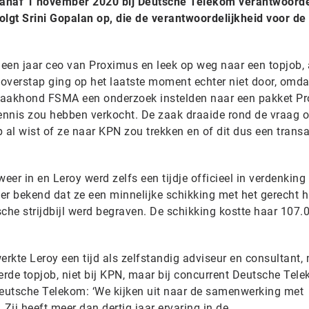
vanaf 1 november 2020 bij Deutsche Telekom verantwoorde
olgt Srini Gopalan op, die de verantwoordelijkheid voor de
een jaar ceo van Proximus en leek op weg naar een topjob, 
overstap ging op het laatste moment echter niet door, omda
waakhond FSMA een onderzoek instelden naar een pakket P
nnis zou hebben verkocht. De zaak draaide rond de vraag o
al wist of ze naar KPN zou trekken en of dit dus een transa
eer in en Leroy werd zelfs een tijdje officieel in verdenking
er bekend dat ze een minnelijke schikking met het gerecht 
che strijdbijl werd begraven. De schikking kostte haar 107.
erkte Leroy een tijd als zelfstandig adviseur en consultant,
erde topjob, niet bij KPN, maar bij concurrent Deutsche Tel
eutsche Telekom: ‘We kijken uit naar de samenwerking met
 Zij heeft meer dan dertig jaar ervaring in de