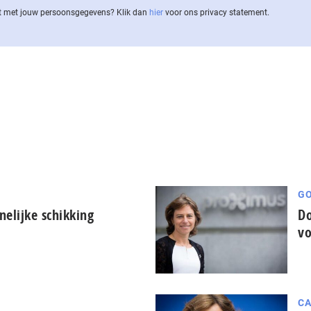
 met jouw per­soons­ge­ge­vens? Klik dan
hier
voor ons privacy statement.
GO
elijke schikking
Do
vo
CA