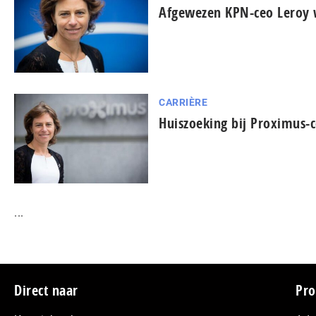
Afgewezen KPN-ceo Leroy 
CARRIÈRE
Huiszoeking bij Proximus-
...
Footer
Direct naar
Pro