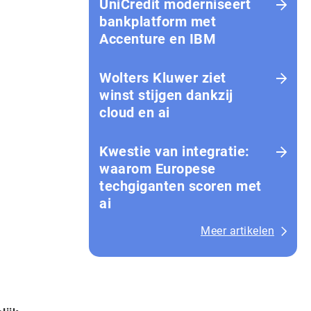
UniCredit moderniseert
bankplatform met
Accenture en IBM
Wolters Kluwer ziet
winst stijgen dankzij
cloud en ai
Kwestie van integratie:
waarom Europese
techgiganten scoren met
ai
Meer artikelen