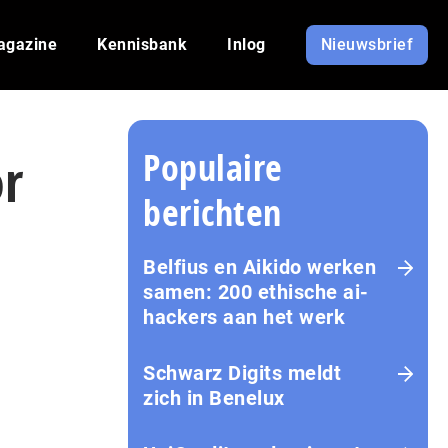
agazine
Kennisbank
Inlog
Nieuwsbrief
Populaire
or
berichten
Belfius en Aikido werken
samen: 200 ethische ai-
hackers aan het werk
Schwarz Digits meldt
zich in Benelux