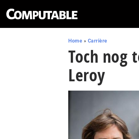
Home
»
Carrière
Toch nog t
Leroy