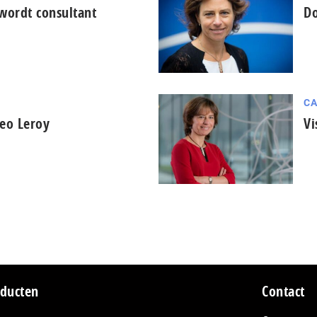
wordt consultant
Do
CA
ceo Leroy
Vi
ducten
Contact