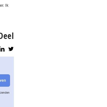
r. Ik
Deel
erzenden