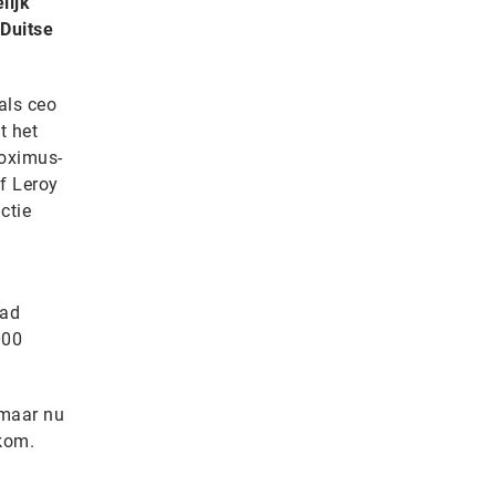
lijk
 Duitse
als ceo
t het
roximus-
f Leroy
ctie
had
000
 maar nu
ekom.