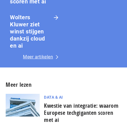
scoren met ai
Wolters
Kluwer ziet
winst stijgen
dankzij cloud
en ai
Meer artikelen
Meer lezen
DATA & AI
Kwestie van integratie: waarom
Europese techgiganten scoren
met ai