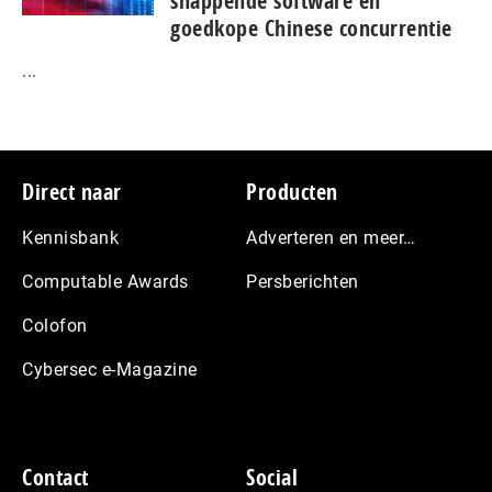
snap­pen­de software en
goedkope Chinese con­cur­ren­tie
...
Footer
Direct naar
Producten
Kennisbank
Adverteren en meer…
Computable Awards
Persberichten
Colofon
Cybersec e-Magazine
Contact
Social