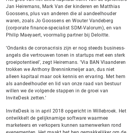
Jan Heiremans, Mark Van der kinderen en Matthias
Goossens, plus van anderen die al aandeelhouder
waren, zoals Jo Goossens en Wouter Vandeberg
(corporate finance-specialist SDM-Valorum), en van
Philip Maeyaert, voormalig partner bij Deloitte.
‘Ondanks de coronacrisis zijn er nog steeds business-
angels die vertrouwen tonen in startups met een sterk
groeipotentieel’, zegt Heiremans. ‘Via BAN Vlaanderen
trokken we Anthony Brenninkmeijer aan, dus niet
alleen kapitaal maar ook kennis en ervaring. Met hem
als aandeelhouder en lid van onze raad van bestuur
willen we de volgende stappen in de groei van
InviteDesk zetten.’
InviteDesk is in april 2018 opgericht in Willebroek. Het
ontwikkelt de gelijknamige software waarmee
marketeers en verkopers kunnen samenwerken rond
evenementen. Het maakt het hen gemakkelijker om de