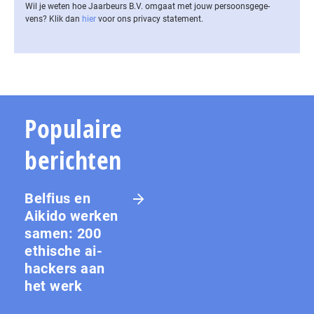
Wil je weten hoe Jaarbeurs B.V. omgaat met jouw per­soons­ge­ge­
vens? Klik dan
hier
voor ons privacy statement.
Populaire
berichten
Belfius en
Aikido werken
samen: 200
ethische ai-
hackers aan
het werk