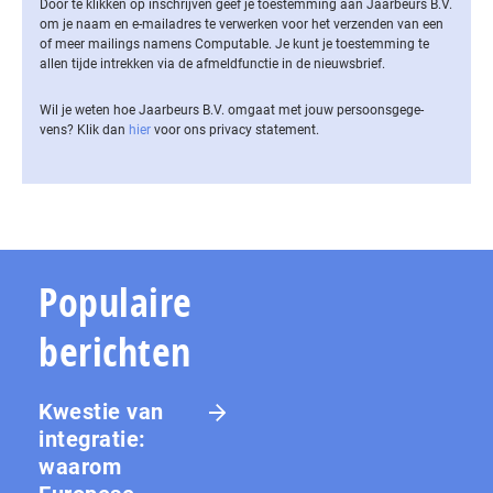
Door te klikken op inschrijven geef je toestemming aan Jaarbeurs B.V.
om je naam en e-mailadres te verwerken voor het verzenden van een
of meer mailings namens Computable. Je kunt je toestemming te
allen tijde intrekken via de af­meld­func­tie in de nieuwsbrief.
Wil je weten hoe Jaarbeurs B.V. omgaat met jouw per­soons­ge­ge­
vens? Klik dan
hier
voor ons privacy statement.
Populaire
berichten
Kwestie van
integratie:
waarom