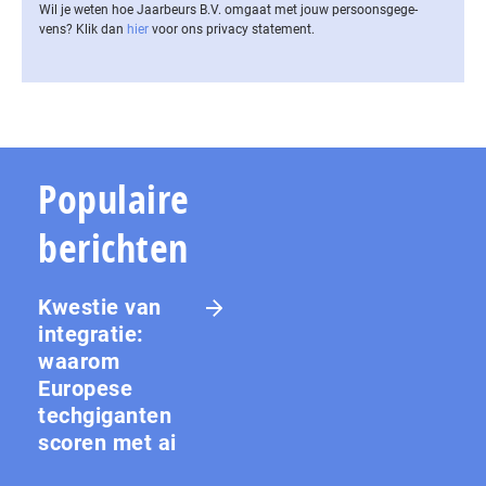
Wil je weten hoe Jaarbeurs B.V. omgaat met jouw per­soons­ge­ge­
vens? Klik dan
hier
voor ons privacy statement.
Populaire
berichten
Kwestie van
integratie:
waarom
Europese
techgiganten
scoren met ai