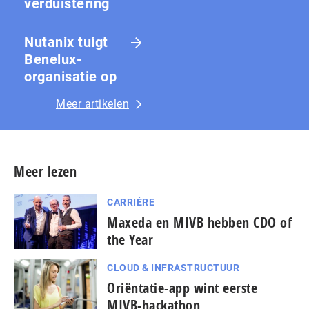
ver­duis­te­ring
Nutanix tuigt
Benelux-
organisatie op
Meer artikelen
Meer lezen
CARRIÈRE
Maxeda en MIVB hebben CDO of
the Year
CLOUD & INFRASTRUCTUUR
Oriëntatie-app wint eerste
MIVB-hackathon