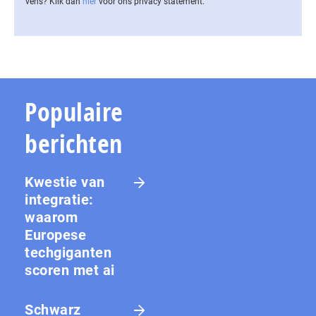
vens? Klik dan
hier
voor ons privacy statement.
Populaire
berichten
Kwestie van
integratie:
waarom
Europese
techgiganten
scoren met ai
Schwarz