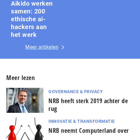
Aikido werken
samen: 200
ethische ai-
hackers aan
het werk
Meer artikelen
Meer lezen
GOVERNANCE & PRIVACY
NRB heeft sterk 2019 achter de
rug
INNOVATIE & TRANSFORMATIE
NRB neemt Computerland over