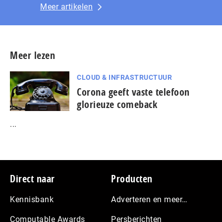
Meer artikelen
Meer lezen
CLOUD & INFRASTRUCTUUR
Corona geeft vaste telefoon
glorieuze comeback
...
Footer
Direct naar
Producten
Kennisbank
Adverteren en meer…
Computable Awards
Persberichten