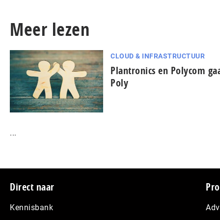
Meer lezen
CLOUD & INFRASTRUCTUUR
Plantronics en Polycom ga
Poly
...
Footer
Direct naar
Pro
Kennisbank
Adv