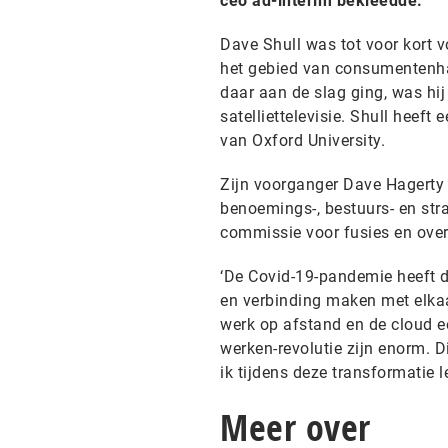
ceo ad-interim bekleedde.
Dave Shull was tot voor kort v
het gebied van consumentenha
daar aan de slag ging, was hij 
satelliettelevisie. Shull heef
van Oxford University.
Zijn voorganger Dave Hagerty b
benoemings-, bestuurs- en stra
commissie voor fusies en ove
‘De Covid-19-pandemie heeft 
en verbinding maken met elkaa
werk op afstand en de cloud ee
werken-revolutie zijn enorm. Di
ik tijdens deze transformatie 
Meer over