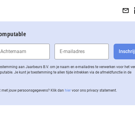
Computable
 toestemming aan Jaarbeurs B.V. om je naam en e-mailadres te verwerken voor het v
ble. Je kunt je toestemming te allen tijde intrekken via de af­meld­func­tie in de
 met jouw per­soons­ge­ge­vens? Klik dan
hier
voor ons privacy statement.