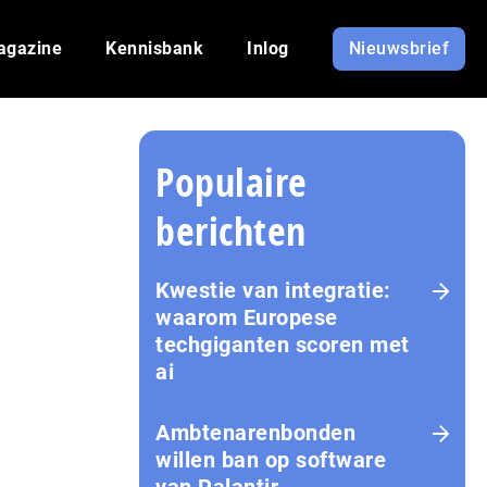
agazine
Kennisbank
Inlog
Nieuwsbrief
Populaire
berichten
Kwestie van integratie:
waarom Europese
techgiganten scoren met
ai
Amb­te­na­ren­bon­den
willen ban op software