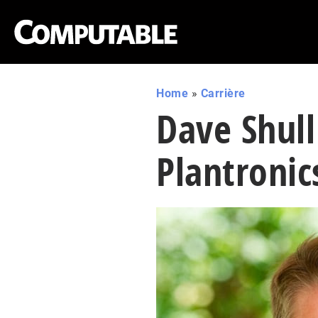
Home
»
Carrière
Dave Shull
Plantronic