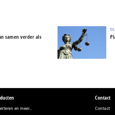
CL
an samen verder als
Pl
ducten
Contact
erteren en meer…
Contact