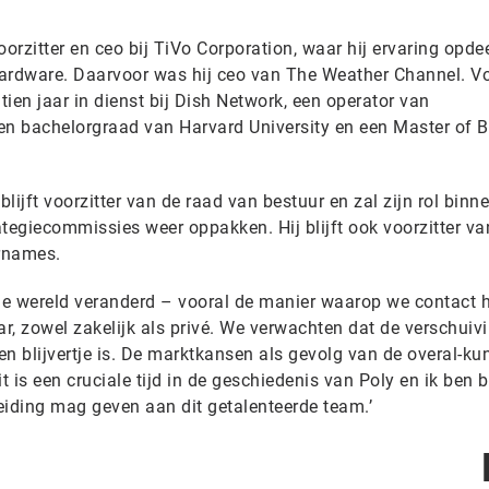
oorzitter en ceo bij TiVo Corporation, waar hij ervaring opde
rdware. Daarvoor was hij ceo van The Weather Channel. Vo
tien jaar in dienst bij Dish Network, een operator van
t een bachelorgraad van Harvard University en een Master of 
lijft voorzitter van de raad van bestuur en zal zijn rol binn
tegiecommissies weer oppakken. Hij blijft ook voorzitter va
rnames.
de wereld veranderd – vooral de manier waarop we contact 
r, zowel zakelijk als privé. We verwachten dat de verschuiv
n blijvertje is. De marktkansen als gevolg van de overal-ku
t is een cruciale tijd in de geschiedenis van Poly en ik ben bl
leiding mag geven aan dit getalenteerde team.’