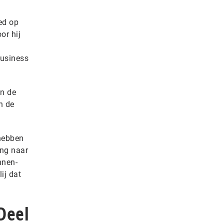
ed op
or hij
Business
en de
n de
hebben
ing naar
nnen-
ij dat
Deel