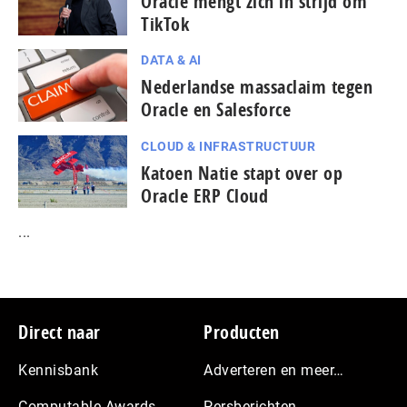
Oracle mengt zich in strijd om
TikTok
DATA & AI
Nederlandse massaclaim tegen
Oracle en Salesforce
CLOUD & INFRASTRUCTUUR
Katoen Natie stapt over op
Oracle ERP Cloud
...
Footer
Direct naar
Producten
Kennisbank
Adverteren en meer…
Computable Awards
Persberichten